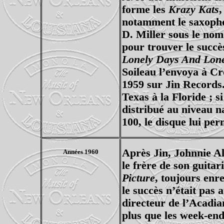
forme les
Krazy Kats
,
notamment le saxopho
D. Miller sous le nom
pour trouver le succès
Lonely Days And Lone
Soileau l’envoya à Cro
1959 sur Jin Records. 
Texas à la Floride ; 
distribué au niveau n
100, le disque lui per
Après Jin, Johnnie A
Années 1960
le frère de son guitari
Picture
, toujours enr
le succès n’était pas 
directeur de l’Acadia
plus que les week-end