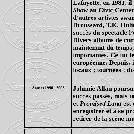
Lafayette, en 1981, il
Show
au Civic Center
d’autres artistes sw
Broussard, T.K. Huli
succès du spectacle l
Divers albums de comp
maintenant du temps, 
importantes. Ce fut l
européenne. Depuis, 
locaux ; tournées ; di
Johnnie Allan poursui
Années 1990 - 2006
succès passés, mais t
et
Promised Land
est 
enregistrer et à se pr
retirer de la scène mu