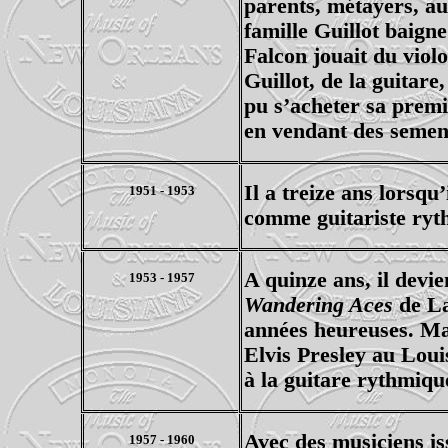
parents, métayers, au
famille Guillot baign
Falcon jouait du viol
Guillot, de la guitare
pu s’acheter sa premi
en vendant des semenc
Il a treize ans lorsqu
1951 - 1953
comme guitariste ryt
A quinze ans, il devien
1953 - 1957
Wandering Aces
de La
années heureuses. Ma
Elvis Presley au Louis
à la guitare rythmiqu
Avec des musiciens is
1957 - 1960