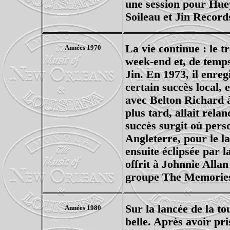
une session pour Huey
Soileau et Jin Record
La vie continue : le t
Années 1970
week-end et, de temp
Jin. En 1973, il enreg
certain succès local, 
avec Belton Richard à
plus tard, allait rela
succès surgit où pers
Angleterre, pour le la
ensuite éclipsée par l
offrit à Johnnie Alla
groupe The Memories, 
Sur la lancée de la t
Années 1980
belle. Après avoir pr