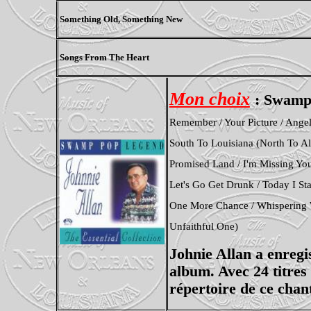
Something Old, Something New
Songs From The Heart
Mon choix
: Swamp 
Remember / Your Picture / Angel
South To Louisiana (North To A
Promised Land / I'm Missing You 
Let's Go Get Drunk / Today I St
One More Chance / Whispering 
Unfaithful One)
Johnie Allan a enregi
album. Avec 24 titres 
répertoire de ce chan