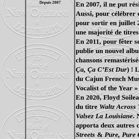
Depuis 2007
En 2007, il ne put rés
Aussi, pour célébrer 
pour sortir en juille
une majorité de titre
En 2011, pour fêter s
publie un nouvel alb
chansons remastérisée
Ça, Ça C’Est Dur
) ! 
du
Cajun French Music
Vocalist of the Year 
En 2020, Floyd Soilea
du titre
Waltz Across 
Valsez La Louisiane
. 
apporta deux autres c
Streets
&
Pure, Pure