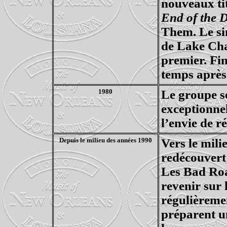
nouveaux tit
End of the 
Them
. Le s
de Lake Char
premier. Fin
temps après
1980
Le groupe s
exceptionne
l’envie de r
Depuis le milieu des années 1990
Vers le mili
redécouvert 
Les Bad
Ro
revenir sur 
régulièreme
préparent un