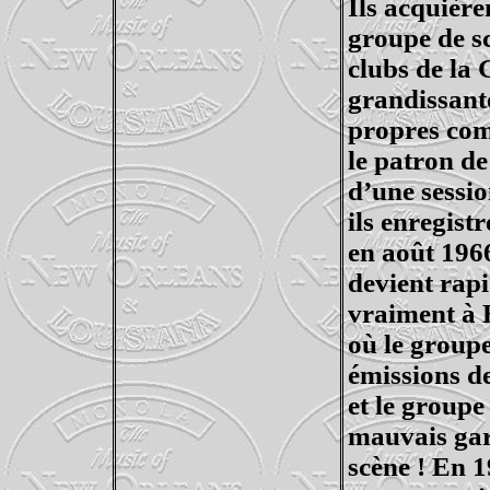
Ils
acquièren
groupe de sc
clubs de
la 
grandissante
propres com
le patron d
d’une sessio
ils enregist
en août 196
devient rap
vraiment à 
où le groupe
émissions de
et le groupe
mauvais gar
scène ! En 