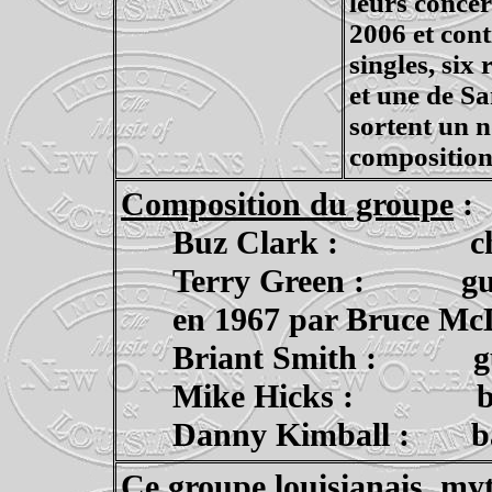
leurs concer
2006 et cont
singles, six
et une de Sa
sortent un 
composition
Composition du groupe
:
Buz
Clark :
c
Terry Green :
gu
en 1967 par Bruce Mc
Briant
Smith :
g
Mike Hicks :
Danny Kimball :
b
Ce groupe louisianais, my