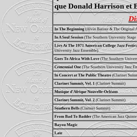
que Donald Harrison et 
Di
In The Beginning
(Alvin Batiste & The Original 
In A Soul Session
(The Southern University Stage
Live At The 1971 American College Jazz Festiv
University Jazz Ensemble)
Goes To Africa With Love
(The Southern Univer
Centennial One
(The Southern University Jazz E
In Concert at The Public Theatre
(Clarinet Summ
Clarinet Summit, Vol. 1
(Clarinet Summit)
Musique d'Afrique Nouvelle-Orléans
Clarinet Summit, Vol. 2
(Clarinet Summit)
Southern Bells
(Clarinet Summit)
From Bad To Badder
(The American Jazz Quintet
Bayou Magic
Late