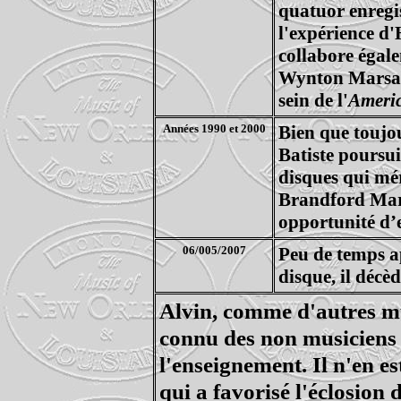
quatuor enregi
l'expérience d'
collabore égale
Wynton Marsalis
sein de l'
Americ
Années 1990 et 2000
Bien que toujo
Batiste poursui
disques qui mér
Brandford Mars
opportunité d’e
06/005/2007
Peu de temps ap
disque, il déc
Alvin, comme d'autres mu
connu des non musiciens 
l'enseignement. Il n'en e
qui a favorisé l'éclosion 