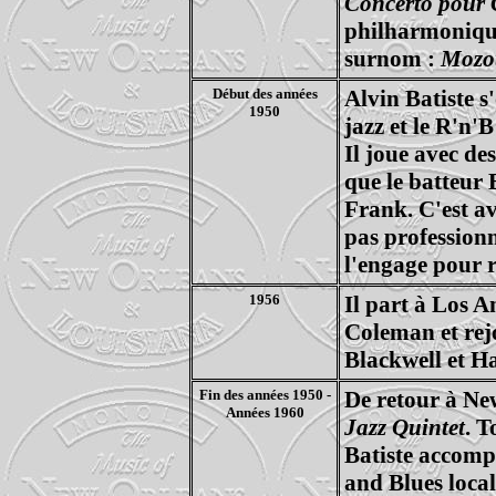
Concerto pour C
philharmonique
surnom :
Mozo
Début des années
Alvin Batiste 
1950
jazz et le R'n'B
Il joue avec de
que le batteur 
Frank. C'est av
pas professionn
l'engage pour
1956
Il part à Los 
Coleman et rejo
Blackwell et Ha
Fin des années 1950 -
De retour à New 
Années 1960
Jazz Quintet
. T
Batiste accomp
and Blues local