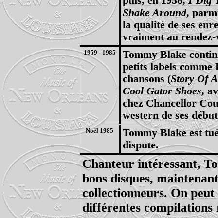
puis, en 1958,
I Dig 
Shake Around
, parm
la qualité de ses enr
vraiment au rendez-v
1959 - 1985
Tommy Blake continu
petits labels comme 
chansons (
Story Of 
Cool Gator Shoes
, a
chez Chancellor Cou
western de ses début
Noël 1985
Tommy Blake est tué 
dispute.
Chanteur intéressant, T
bons disques, maintenant
collectionneurs. On peut 
différentes compilations 