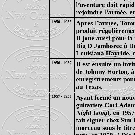
l’aventure doit rap
rejoindre l’armée, e
1950 - 1955
Après l’armée, Tomm
produit régulièremen
Il joue aussi pour l
Big D Jamboree à Dal
Louisiana Hayride, 
1956 - 1957
Il est ensuite un invi
de Johnny Horton, à 
enregistrements pour
au Texas.
1957 - 1958
Ayant formé un nouv
guitariste Carl Adam
Night Long
), en 1957
fait signer chez Sun
morceau sous le titr