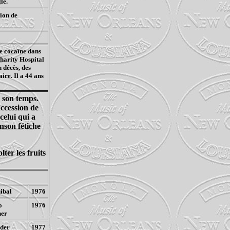
le.
ion de
se cocaïne dans
Charity Hospital
n décès, des
ire. Il a 44 ans
 son temps.
ccession de
celui qui a
nson fétiche
ter les fruits
ibal
1976
o
1976
ner
der
1977