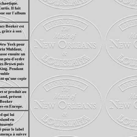
 chaotique.
rtis. Il fait
joue sur l'album
mes Booker est
, grâce à son
 New York pour
aria Muldaur,
asse ensuite un
 un peu d'ordre
les Brown puis
 King. Pendant
semble
ant qu'une copie
t se produit au
mand, présent
s Booker
tes en Europe.
d qui lui
Island en
 tournée
 pour le label
mmença à suivre