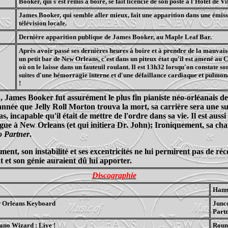
Booker, qui s'est remis à boire, se fait licencié de son poste à l'Hôtel de Vil
James Booker, qui semble aller mieux, fait une apparition dans une émiss
télévision locale.
3
Dernière apparition publique de James Booker, au Maple Leaf Bar.
Après avoir passé ses dernières heures à boire et à prendre de la mauvai
un petit bar de New Orleans, c'est dans un piteux état qu'il est amené au 
où on le laisse dans un fauteuil roulant. Il est 13h32 lorsqu'on constate so
suites d'une hémorragie interne et d'une défaillance cardiaque et pulmona
!
 James Booker fut assurément le plus fin pianiste néo-orléanais de
nnée que Jelly Roll Morton trouva la mort, sa carrière sera une su
s, incapable qu'il était de mettre de l'ordre dans sa vie. Il est aussi 
rgue à New Orleans (et qui initiera Dr. John); Ironiquement, sa cha
 Partner
.
nt, son instabilité et ses excentricités ne lui permirent pas de récol
t et son génie auraient dû lui apporter.
Discographie
Hann
w Orleans Keyboard
Junc
Part
ano Wizard : Live !
Roun