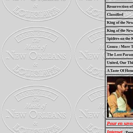
Resurrection of
Classified
King of the New
King of the New
Spiders on the K
Gonzo : More T
The Lost Para
United, Our Th
A Taste Of Hon
Pour en savoi
Internet
: Pou