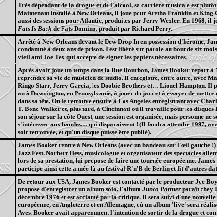
Très dépendant de la drogue et de l'alcool, sa carrière musicale est plutôt
Maintenant installé à New Orleans, il joue pour Aretha Franklin et King Cu
aussi des sessions pour Atlantic, produites par Jerry Wexler. En 1968, il 
Fats Is Back
de Fats Domino, produit par Richard Perry.
Arrêté à New Orleans devant le Dew Drop In en possession d'héroïne, Ja
condamné à deux ans de prison. I est libéré sur parole au bout de six mois
vieil ami Joe Tex qui accepte de signer les papiers nécessaires.
5
Après avoir joué un temps dans la Rue Bourbon, James Booker repart à
reprendre sa vie de musicien de studio. Il enregistre, entre autre, avec M
Ringo Starr, Jerry Garcia, les Doobie Brothers et… Lionel Hampton. Il p
an à Downington, en Pennsylvanie, à jouer du jazz et à essayer de mettre
dans sa tête. On le retrouve ensuite à Los Angeles enregistrant avec Char
T. Bone Walker et, plus tard, à Cincinnati où il travaille pour les disques
son séjour sur la côte Ouest, une session est organisée, mais personne ne 
s'intéresser aux bandes… qui disparaissent ! (Il faudra attendre 1997, av
soit retrouvée, et qu'un disque puisse être publié).
James Booker rentre à New Orleans (avec un bandeau sur l'œil gauche !) e
Jazz Fest. Norbert Hess, musicologue et organisateur des spectacles alle
lors de sa prestation, lui propose de faire une tournée européenne. Jame
participe ainsi cette année-là au festival R'n'B de Berlin et fit d'autres da
8
De retour aux USA, James Booker est contacté par le producteur Joe Boy
propose d'enregistrer un album solo. l'album
Junco Partner
paraît chey 
décembre 1976 et est acclamé par la critique. Il sera suivi d'une nouvelle
européenne, en Angleterre et en Allemagne, où un album 'live' sera réalisé
Aves. Booker avait apparemment l'intention de sortir de la drogue et co