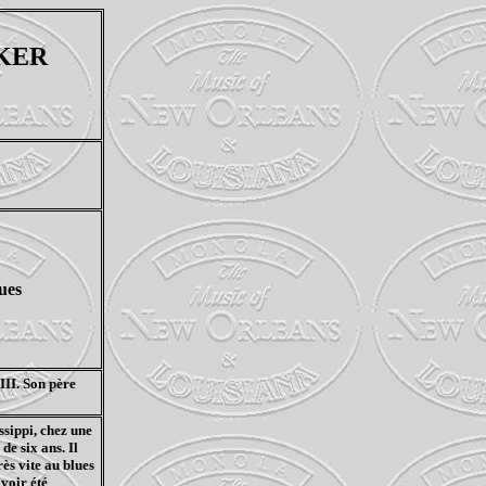
KER
ues
II. Son père
ssippi, chez une
e six ans. Il
très vite au blues
avoir été