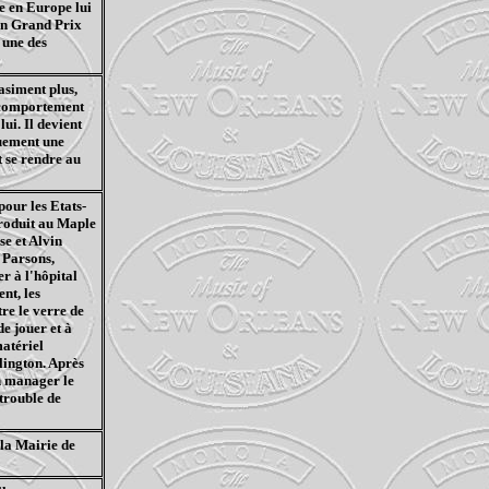
e en Europe lui
un Grand Prix
 une des
asiment plus,
n comportement
ui. Il devient
quement une
t se rendre au
pour les Etats-
produit au Maple
se et Alvin
 Parsons,
r à l'hôpital
nt, les
re le verre de
de jouer et à
matériel
lington. Après
n manager le
trouble de
 la Mairie de