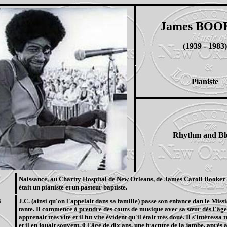
James BOO
(1939 - 1983)
Pianiste
Rhythm and Bl
9
Naissance, au Charity Hospital de New Orleans, de James Caroll Booker I
était un pianiste et un pasteur baptiste.
3
J.C. (ainsi qu'on l'appelait dans sa famille) passe son enfance dan le Missi
tante. Il commence à prendre des cours de musique avec sa sœur dès l'âge d
apprenait très vite et il fut vite évident qu'il était très doué. Il s'intéressa 
et il en jouait souvent. 0 l'âge de dix ans, une fracture de la jambe, après 