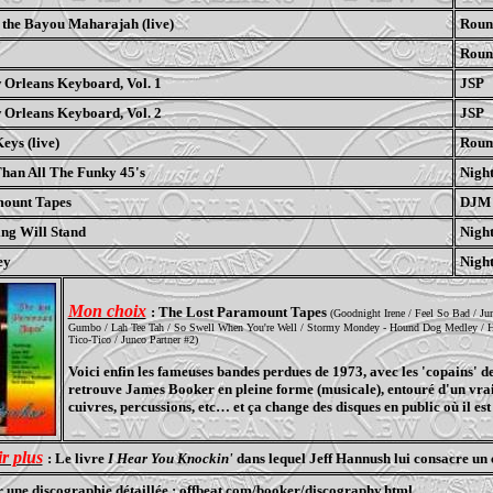
 the Bayou Maharajah (live)
Roun
Roun
 Orleans Keyboard, Vol. 1
JSP
 Orleans Keyboard, Vol. 2
JSP
eys (live)
Roun
han All The Funky 45's
Night
mount Tapes
DJM
ing Will Stand
Night
ey
Night
Mon choix
: The Lost Paramount Tapes
(Goodnight Irene / Feel So Bad / Jun
Gumbo / Lah Tee Tah / So Swell When You're Well / Stormy Mondey - Hound Dog Medley / Ho
Tico-Tico / Junco Partner #2)
Voici enfin les fameuses bandes perdues de 1973, avec les 'copains'
retrouve James Booker en pleine forme (musicale), entouré d'un vra
cuivres, percussions, etc… et ça change des disques en public où il est
r plus
: Le livre
I Hear You Knockin'
dans lequel Jeff Hannush lui consacre un 
r une discographie détaillée : offbeat.com/booker/discography.html