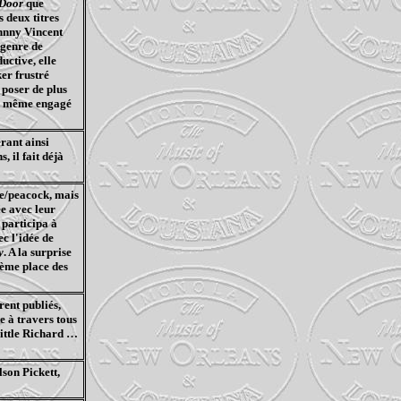
Door
que
s deux titres
ohnny Vincent
 genre de
uctive, elle
er frustré
 poser de plus
nd même engagé
rant ainsi
, il fait déjà
ke/peacock, mais
ée avec leur
 participa à
c l'idée de
y
. A la surprise
ième place des
ent publiés,
e à travers tous
Little Richard …
son Pickett,