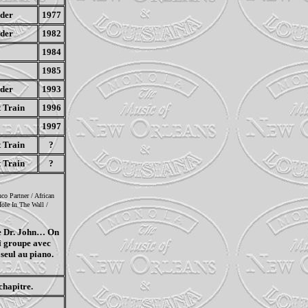
der
1977
der
1982
1984
1985
der
1993
 Train
1996
1997
 Train
?
 Train
?
co Partner / African
le In The Wall /
 de Dr. John… On
i groupe avec
 seul au piano.
chapitre.