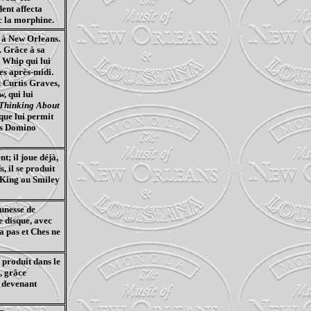
ent affecta
c la morphine.
, à New Orleans.
. Grâce à sa
 Whip qui lui
es après-midi.
t Curtis Graves,
, qui lui
Thinking About
sque lui permit
ts Domino
t; il joue déjà,
s, il se produit
 King ou Smiley
unesse de
e disque, avec
a pas et Ches ne
 produit dans le
, grâce
, devenant