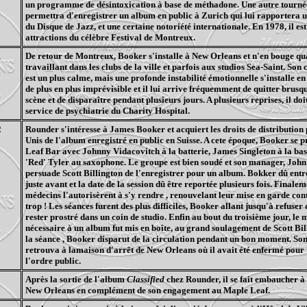
un programme de désintoxication à base de méthadone. Une autre tourné
permettra d'enregistrer un album en public à Zurich qui lui rapportera 
du Disque de Jazz, et une certaine notoriété internationale. En 1978, il est
attractions du célèbre Festival de Montreux.
1
De retour de Montreux, Booker s'installe à New Orleans et n'en bouge qu
travaillant dans les clubs de la ville et parfois aux studios Sea-Saint. So
est un plus calme, mais une profonde instabilité émotionnelle s'installe en l
de plus en plus imprévisible et il lui arrive fréquemment de quitter brus
scène et de disparaître pendant plusieurs jours. A plusieurs reprises, il doi
service de psychiatrie du Charity Hospital.
2
Rounder s'intéresse à James Booker et acquiert les droits de distribution 
Unis de l'album enregistré en public en Suisse. A cete époque, Booker se 
Leaf Bar avec Johnny Vidacovitch à la batterie, James Singleton à la bas
'Red' Tyler au saxophone. Le groupe est bien soudé et son manager, John
persuade Scott Billington de l'enregistrer pour un album. Bokker dû entre
juste avant et la date de la session dû être reportée plusieurs fois. Finaleme
médecins l'autorisèrent à s'y rendre , renouvelant leur mise en garde cont
trop ! Les séances furent des plus difficiles, Booker allant jusqu'à refuser 
rester prostré dans un coin de studio. Enfin au bout du troisième jour, le 
nécessaire à un album fut mis en boîte, au grand soulagement de Scott Bil
la séance , Booker disparut de la circulation pendant un bon moment. So
retrouva à lamaison d'arrêt de New Orleans où il avait été enfermé pour 
l'ordre public.
3
Après la sortie de l'album
Classified
chez Rounder, il se fait embaucher à
New Orleans en complément de son engagement au Maple Leaf.