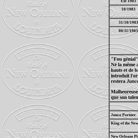
Eté 1983
10/1983
31/10/198
08/11/1983
"Fou génial",
Né la même a
hauts et de ba
introduit l'o
restera
Junco
Malheureuseme
que son talen
Junco Partner
King of the Ne
New Orleans Pi