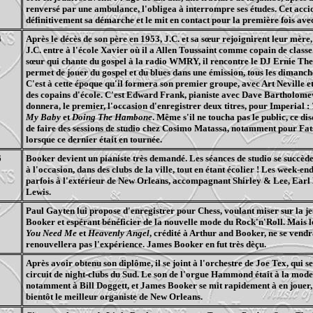
renversé par une ambulance, l'obligea à interrompre ses études. Cet accid
définitivement sa démarche et le mit en contact pour la première fois ave
4
Après le décès de son père en 1953, J.C. et sa sœur rejoignirent leur mère
J.C. entre à l'école Xavier où il a Allen Toussaint comme copain de classe
sœur qui chante du gospel à la radio WMRY, il rencontre le DJ Ernie The
permet de jouer du gospel et du blues dans une émission, tous les dimanch
C'est à cette époque qu'il formera son premier groupe, avec Art Neville e
des copains d'école. C'est Edward Frank, pianiste avec Dave Bartholomew
donnera, le premier, l'occasion d'enregistrer deux titres, pour Imperial :
My Baby
et
Doing The Hambone
. Même s'il ne toucha pas le public, ce di
de faire des sessions de studio chez Cosimo Matassa, notamment pour Fa
lorsque ce dernier était en tournée.
6
Booker devient un pianiste très demandé. Les séances de studio se succèden
à l'occasion, dans des clubs de la ville, tout en étant écolier ! Les week-end
parfois à l'extérieur de New Orleans, accompagnant Shirley & Lee, Earl
Lewis.
Paul Gayten lui propose d'enregistrer pour Chess, voulant miser sur la je
Booker et espérant bénéficier de la nouvelle mode du Rock'n'Roll. Mais l
You Need Me
et
Heavenly Angel
, crédité à Arthur and Booker, ne se vendr
renouvellera pas l'expérience. James Booker en fut très dèçu.
Après avoir obtenu son diplôme, il se joint à l'orchestre de Joe Tex, qui se
circuit de night-clubs du Sud. Le son de l'orgue Hammond était à la mode
notamment à Bill Doggett, et James Booker se mit rapidement à en jouer
bientôt le meilleur organiste de New Orleans.