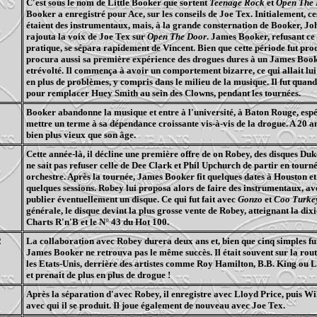
C'est sous le nom de Little Booker que sortent
Teenage Rock
et
Open The 
Booker a enregistré pour Ace, sur les conseils de Joe Tex. Initialement, ce
étaient des instrumentaux, mais, à la grande consternation de Booker, J
rajouta la voix de Joe Tex sur
Open The Door
. James Booker, refusant ce
pratique, se sépara rapidement de Vincent. Bien que cette période fut prod
procura aussi sa première expérience des drogues dures à un James Book
etrévolté. Il commença à avoir un comportement bizarre, ce qui allait lui
en plus de problèmes, y compris dans le milieu de la musique. Il fut qua
pour remplacer Huey Smith au sein des Clowns, pendant les tournées.
Booker abandonne la musique et entre à l'université, à Baton Rouge, espé
mettre un terme à sa dépendance croissante vis-à-vis de la drogue. A 20 ans
bien plus vieux que son âge.
Cette année-là, il décline une première offre de on Robey, des disques Du
ne sait pas refuser celle de Dee Clark et Phil Upchurch de partir en tourn
orchestre. Après la tournée, James Booker fit quelques dates à Houston et
quelques sessions. Robey lui proposa alors de faire des instrumentaux, ave
publier éventuellement un disque. Ce qui fut fait avec
Gonzo
et
Coo Turke
générale, le disque devint la plus grosse vente de Robey, atteignant la dix
Charts R'n'B et le N° 43 du Hot 100.
2
La collaboration avec Robey durera deux ans et, bien que cinq simples fur
James Booker ne retrouva pas le même succès. Il était souvent sur la rout
les Etats-Unis, derrière des artistes comme Roy Hamilton, B.B. King ou 
et prenait de plus en plus de drogue !
Après la séparation d'avec Robey, il enregistre avec Lloyd Price, puis Wil
avec qui il se produit. Il joue également de nouveau avec Joe Tex.