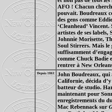
et non pas de tous les
AFO ! Chacun chercha 
pouvait. Boudreaux c
des gens comme Eddie
‘Cleanhead’ Vincent. 
artistes de ses labels,
Johnnie Morisette, Th
Soul Stirrers. Mais le
suffisamment d’engage
comme Chuck Badie et 
rentrer à New Orlean
Depuis 1963
John Boudreaux, qui av
Californie, décida d’y 
batteur de studio. Har
maintenant pour Sonny
enregistrements du duo
Mac Rebennack sur
G