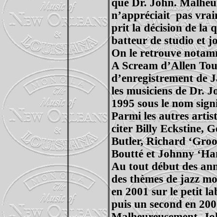
que Dr. John. Malhe
n’appréciait
pas vrai
prit la décision de la q
batteur de studio et j
On le retrouve nota
A Scream d’Allen Tous
d’enregistrement de 
les musiciens de Dr. J
1995 sous le nom signi
Parmi les autres artist
citer Billy Eckstine,
Butler, Richard ‘Groo
Boutté et Johnny ‘H
Au tout début des ann
des thèmes de jazz mo
en 2001 sur le petit 
puis un second en 200
Malheureusement, Joh