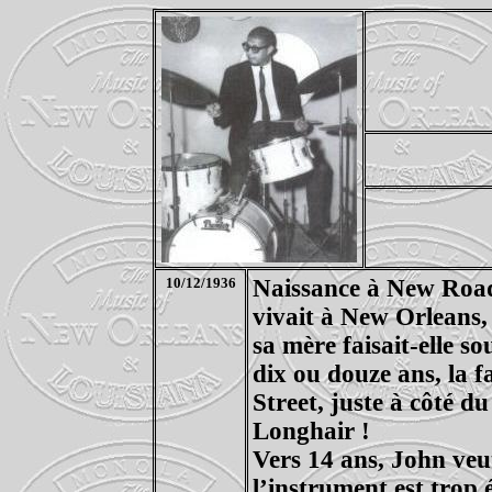
10/12/1936
Naissance à New Road
vivait à New Orleans,
sa mère faisait-elle so
dix ou douze ans, la fa
Street, juste à côté du
Longhair !
Vers 14 ans, John veu
l’instrument est trop 