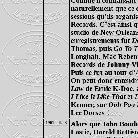
Comme il connaissait
naturellement que ce 
sessions qu’ils organ
Records. C’est ainsi q
studio de New Orleans
enregistrements fut
D
Thomas, puis
Go To T
Longhair. Mac Rebenn
Records de Johnny Vinc
Puis ce fut au tour d’A
On peut donc entend
Law
de Ernie K-Doe, ai
I Like It Like That
et
Kenner, sur
Ooh Poo 
Lee Dorsey !
1961 – 1963
Alors que John Boudr
Lastie, Harold Battist