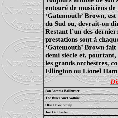
entouré de musiciens de 
‘Gatemouth’ Brown, est 
du Sud ou, devrait-on di
Restant l’un des derniers
prestations sont à chaqu
‘Gatemouth’ Brown fait 
demi siècle et, pourtant,
les grands orchestres, 
Ellington ou Lionel Ham
Di
San Antonio Ballbuster
The Blues Ain’t Nothin’
Okie Dokie Stomp
Just Got Lucky