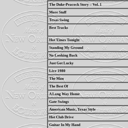
The Duke-Peacock Story – Vol. 1
More Stuff
Texas Swing
Best Tracks
Hot Times Tonight
Standing My Ground
No Looking Back
Just Got Lucky
Live 1980
The Man
The Best Of
A Long Way Home
Gate Swings
American Music, Texas Style
Hot Club Drive
Guitar In My Hand