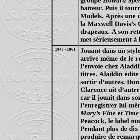
groupe
Howard Spen
batteur. Puis il tou
Models. Après une 
la Maxwell Davis’s C
drapeaux. A son retou
met sérieusement à l
1947 - 1961
Jouant dans un style
arrive même de le r
l’envoie chez Aladdi
titres. Aladdin édit
sortir d’autres. Don
Clarence ait d’autre
car il jouait dans s
l’enregistrer lui-m
Mary’s Fine
et
Time
Peacock, le label n
Pendant plus de dix
produire de remarqua