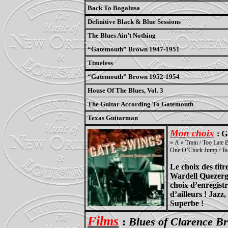
Back To Bogalusa
Definitive Black & Blue Sessions
The Blues Ain’t Nothing
“Gatemouth” Brown 1947-1951
Timeless
“Gatemouth” Brown 1952-1954
House Of The Blues, Vol. 3
The Guitar According To Gatemouth
Texas Guitarman
Mon choix
: 
« A » Train / Too Late B
One O’Clock Jump / Tak
Le choix des titr
Wardell Quezergue
choix d’enregist
d’ailleurs !
Jazz,
Superbe !
Films
:
Blues of Clarence B