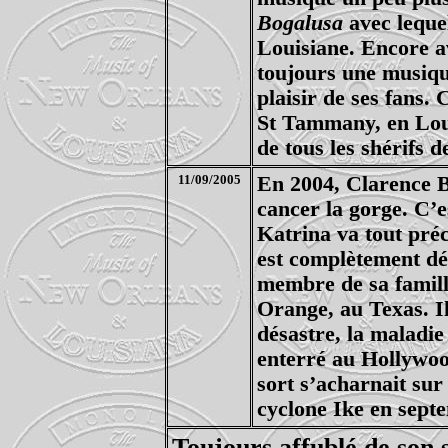
Bogalusa
avec leque
Louisiane. Encore av
toujours une musiqu
plaisir de ses fans.
St Tammany, en Loui
de tous les shérifs d
11/09/2005
En 2004, Clarence B
cancer la gorge. C’e
Katrina va tout préci
est complètement dét
membre de sa famille
Orange, au Texas. I
désastre, la maladie
enterré au Hollywo
sort s’acharnait sur
cyclone Ike en sept
Toujours affublé de son s