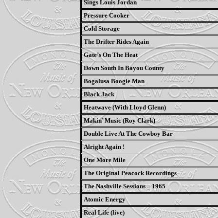
Sings Louis Jordan
Pressure Cooker
Cold Storage
The Drifter Rides Again
Gate’s On The Heat
Down South In Bayou County
Bogalusa Boogie Man
Black Jack
Heatwave (With Lloyd Glenn)
Makin’ Music (Roy Clark)
Double Live At The Cowboy Bar
Alright Again !
One More Mile
The Original Peacock Recordings
The Nashville Sessions – 1965
Atomic Energy
Real Life (live)