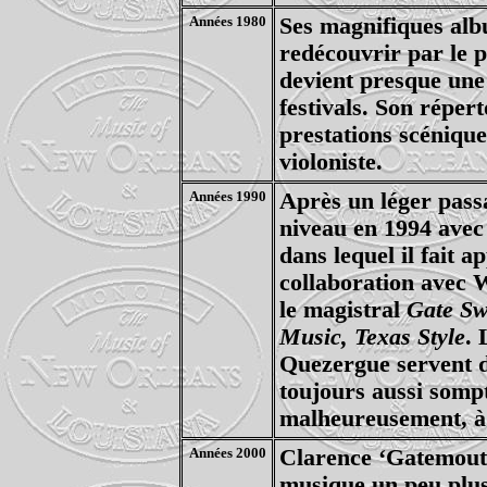
Années 1980
Ses magnifiques alb
redécouvrir par le 
devient presque une
festivals. Son répert
prestations scénique
violoniste.
Années 1990
Après un léger passa
niveau en 1994 ave
dans lequel il fait a
collaboration avec 
le magistral
Gate Sw
Music, Texas Style
.
Quezergue servent d
toujours aussi som
malheureusement, à 
Années 2000
Clarence ‘Gatemout
musique un peu plu