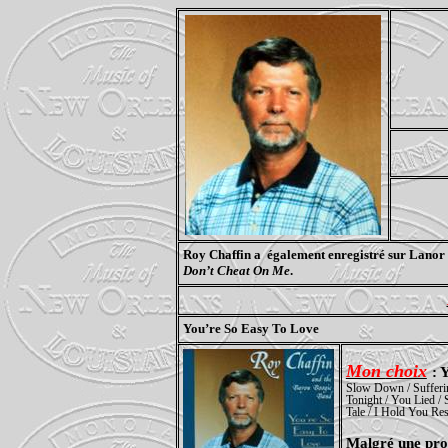
Roy
Chaffin
a
également enregistré sur
Lanor
Don’t
Cheat
On Me
.
You’re So Easy To Love
Mon
choix
: 
Slow Down / Sufferi
Tonight / You Lied /
Tale / I Hold You
Res
Malgré une prod