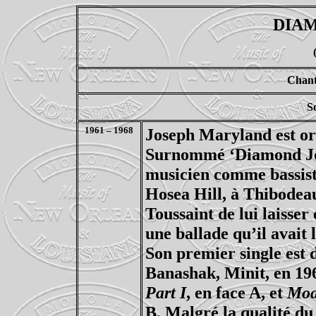
DIA
Chant
S
1961 – 1968
Joseph Maryland est or
Surnommé ‘Diamond Joe
musicien comme bassist
Hosea Hill, à Thibodea
Toussaint de lui laisser
une ballade qu’il avait 
Son premier single est d
Banashak, Minit, en 19
Part I
, en face A, et
Moa
B. Malgré la qualité du