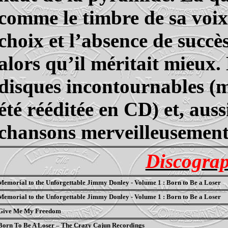
comme le timbre de sa voix
choix et l’absence de succè
alors qu’il méritait mieux
disques incontournables (m
été rééditée en CD) et, auss
chansons merveilleusement i
Discograp
Memorial to the Unforgettable Jimmy Donley
- Volume 1 : Born to Be a Loser
Memorial to the Unforgettable Jimmy Donley - Volume 1 : Born to Be a Loser
Give Me My Freedom
Born To Be A Loser – The Crazy Cajun Recordings