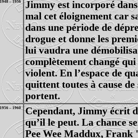
1948 – 1956
Jimmy est incorporé dans 
mal cet éloignement car s
dans une période de dépres
drogue et donne les premie
lui vaudra une démobilisa
complètement changé qui re
violent. En l’espace de q
quittent toutes à cause d
portent.
1956 – 1960
Cependant, Jimmy écrit de
qu’il le peut. La chance s
Pee
Wee
Maddux
, Frank