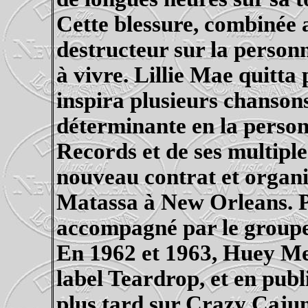
Cette blessure, combinée 
destructeur sur la personn
à vivre.
Lillie
Mae quitta pl
inspira plusieurs chansons
déterminante en la perso
Records et de ses multiple
nouveau contrat et organ
Matassa
à New
Orleans
. 
accompagné par le groupe
En 1962 et 1963,
Huey
Mea
label
Teardrop
, et en pub
plus tard sur
Crazy
Cajun)