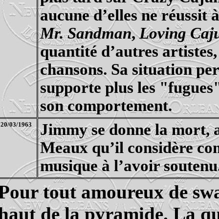
aucune d’elles ne réussit
Mr.
Sandman
,
Loving
Caju
quantité d’autres artistes
chansons. Sa situation per
supporte plus les "fugues"
son comportement.
20/03/1963
Jimmy se donne la mort, 
Meaux qu’il considère com
musique à l’avoir soutenu
Pour tout amoureux de
sw
haut de
la pyramide. La
qu