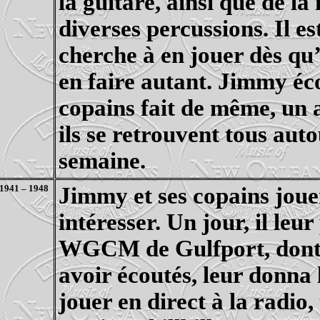
la guitare, ainsi que de la
diverses percussions. Il es
cherche à en jouer dès qu’i
en faire autant. Jimmy éc
copains fait de même, un a
ils se retrouvent tous au
semaine.
1941 – 1948
Jimmy et ses copains jou
intéresser. Un jour, il leu
WGCM de Gulfport, dont il
avoir écoutés, leur donna
jouer en direct à la radio,