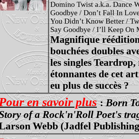
Domino Twist a.k.a. Dance W
Goodbye / Don’t Fall In Love
You Didn’t Know Better / Two
Say Goodbye / I’ll Keep On
Magnifique réédition
bouchées doubles ave
les singles
Teardrop
,
étonnantes de cet art
eu plus de succès ?
Pour en savoir plus
:
Born To
Story of a
Rock'n'Roll
Poet's tra
Larson Webb (
Jadfel
Publishing