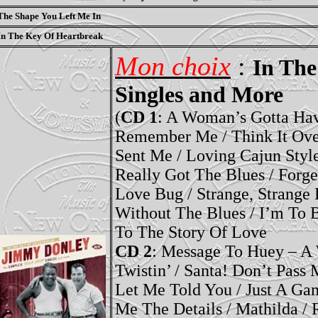
The Shape You Left Me In
In The Key Of Heartbreak
Mon
choix
:
In The
Singles and More
(
CD 1
: A Woman’s
Gotta
Hav
Remember Me / Think It Over
Sent Me / Loving Cajun Style
Really Got The Blues / Forg
Love Bug / Strange, Strange 
Without The Blues / I’m To 
To The Story Of Love
CD 2
: Message To Huey – 
Twistin
’ / Santa! Don’t Pass 
Let Me Told You / Just A Gam
Me The Details /
Mathilda
/