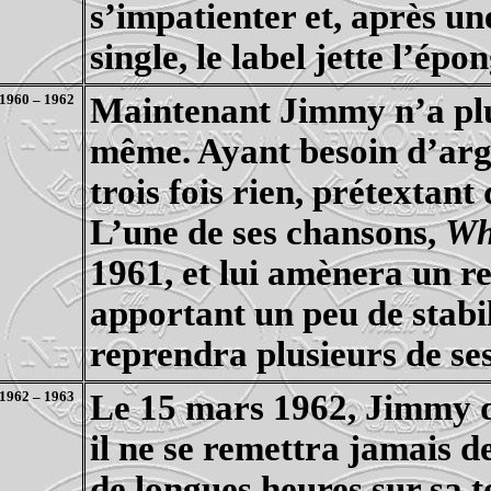
s’impatienter et, après un
single, le label jette l’épo
1960 – 1962
Maintenant Jimmy n’a plus
même. Ayant besoin d’arg
trois fois rien, prétextant
L’une de ses chansons,
Wh
1961, et lui amènera un r
apportant un peu de stabil
reprendra plusieurs de se
1962 – 1963
Le 15 mars 1962, Jimmy do
il ne se remettra jamais de
de longues heures sur sa t