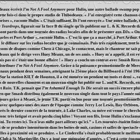
deaux écrivit
I’m Not A Fool Anymore
pour Hulin, une autre ballade swamp pop
ette fois-ci dans le propre studio de Thibodeaux. « J’ai enregistré cette chanson dan
prises », raconte Hulin. « C’était suffisant. Ils l’ont envoyée.» Une autre ballade, 
e Teardrops
, figurait sur la face B du single qu’ils publient sur L. & K. Records da
ls sont partis dans une tournée des radios locales afin de le présenter aux DJs. «
les et Port Arthur », raconte Hulin. « C'est là que ça a marché, à Port Arthur. On
e diffuser sur les radios locales que je connaissais. Puis très rapidement, tout le
isons de disques comme Chess à Chicago, le contactent, mais le chanteur ne sait p
aux qui le dirige vers Huey Meaux, un de ses amis. « Huey m'a appelé, il est ven
sais pas si c'était une bonne affaire ! » Huey a conclu un contrat avec Smash Reco
istribuer
I’m Not A Fool Anymore
. Grâce à la puissance promotionnelle de Merc
onaux pendant deux semaines, atteignant la 25ème place du Billboard à l’été 196
 Sur la station KILT de Houston, il a été numéro un pendant un mois et demi »,
rs de nouvelles chansons et un nouveau single fut publié sur L. and K. Records,
et
Rain
. T.K. pensait que
I’m Ashamed Enough To Die
serait un succès encore plu
bien que Smash distribua également le nouveau single dans tout le pays l’année su
jours grâce à Meaux, le jeune T.K. partit en bus pour une tournée promotionnell
, avec quelques-unes des stars de l’époque comme Jerry Lee Lewis, Roy Orbison
rès le dernier concert de la tournée, à Lake Charles, sa mère est venue le cherch
 donc très fatigué et avait perdu cinq kilos ! Voyant son fils, Irene Hulin s’excl
fini. Tu restes ici. Tu n'iras nulle part ailleurs qu'ici.” » Les tournées étaient fi
de se produire intensément dans les boîtes de nuit, casinos et salles de spectacle 
alles à proximité où se produire. « Le Cinderella's était probablement le meilleu
Club à St. Martinville. On y a joué une quinzaine d'années. » C’est à cette époque