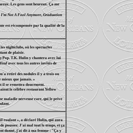
heureux. Les gens sont heureux. Ça me
t
I’m Not A Fool Anymore
,
Graduation
nte est récompensée par la qualité de la
les nightclubs, où les spectacles
tant de plaisir.
 Pop. T.K. Hulin y chantera avec lui
Mind
avec tous les autres invités de
m'a retiré des nodules il y a trois ou
ne mieux que jamais. »
nt il se remettra doucement.
raient le célèbre restaurant Yellow
une maladie nerveuse rare, qui le prive
oulant.
uil roulant », a déclaré Hulin, qui aura
de pousser. J'ai mal tout le temps, et ça
nt donné, j'ai dit à ma femme : "Ça y