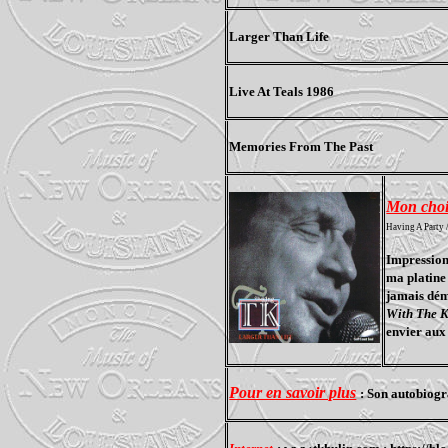
Larger Than Life
Live At Teals 1986
Memories From The Past
Mon cho
Having A Party 
Impressionn
ma platine 
jamais dém
With The 
envier aux 
Pour en savoir plus
: Son autobiogr