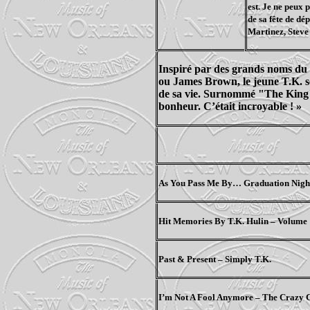
est. Je ne peux 
de sa fête de d
Martinez, Steve 
Inspiré par des grands noms du
ou James Brown, le jeune T.K. se
de sa vie. Surnommé "The King" p
bonheur. C’était incroyable ! »
As You Pass Me By… Graduation Nigh
Hit Memories By T.K. Hulin – Volume
Past & Present – Simply T.K.
I’m Not A Fool Anymore – The Crazy 