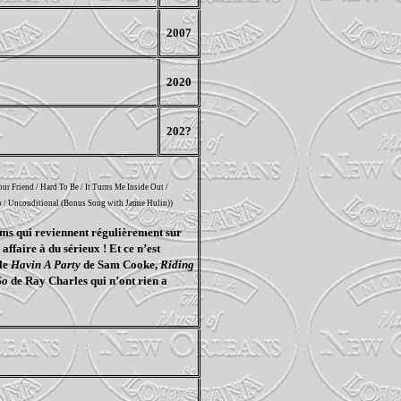
2007
2020
202?
our Friend / Hard To Be / It Turns Me Inside Out /
Up / Unconditional (Bonus Song with Jamie Hulin)
)
bums qui reviennent régulièrement sur
affaire à du sérieux ! Et ce n’est
ple
Havin A Party
de Sam Cooke,
Riding
So
de Ray Charles qui n’ont rien a