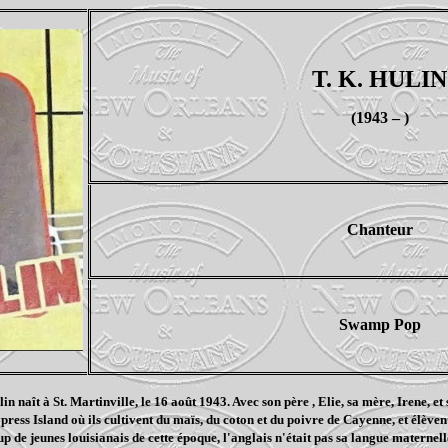
T. K. HULIN
(1943 – )
Chanteur
Swamp Pop
n naît à St. Martinville, le 16 août 1943. Avec son père , Elie, sa mère, Irene, et s
ress Island où ils cultivent du maïs, du coton et du poivre de Cayenne, et élèvent
e jeunes louisianais de cette époque, l'anglais n'était pas sa langue maternelle.