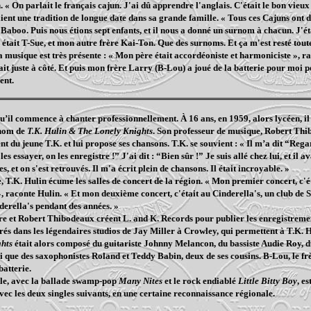
. « On parlait le français cajun. J'ai dû apprendre l'anglais. C'était le bon vieux
ient une tradition de longue date dans sa grande famille. « Tous ces Cajuns ont
 Baboo. Puis nous étions sept enfants, et il nous a donné un surnom à chacun. J'ét
était T-Sue, et mon autre frère Kai-Ton. Que des surnoms. Et ça m'est resté tout
a musique est très présente : « Mon père était accordéoniste et harmoniciste », ra
uait juste à côté. Et puis mon frère Larry (B-Lou) a joué de la batterie pour moi
ent.
qu’il commence à chanter professionnellement. À 16 ans, en 1959, alors lycéen, i
 nom de
T.K. Hulin & The Lonely Knights
. Son professeur de musique, Robert Thib
ent du jeune T.K. et lui propose ses chansons. T.K. se souvient : « Il m’a dit “Regar
les essayer, on les enregistre !” J'ai dit : “Bien sûr !” Je suis allé chez lui, et il a
es, et on s'est retrouvés. Il m'a écrit plein de chansons. Il était incroyable. »
, T.K. Hulin écume les salles de concert de la région. « Mon premier concert, c'é
», raconte Hulin. « Et mon deuxième concert, c'était au Cinderella's, un club de S
derella's pendant des années. »
e et Robert Thibodeaux créent L. and K. Records pour publier les enregistrements
trés dans les légendaires studios de Jay Miller à Crowley, qui permettent à T.K. 
ghts
était alors composé du guitariste Johnny Melancon, du bassiste Audie Roy, d
i que des saxophonistes Roland et Teddy Babin, deux de ses cousins. B-Lou, le fr
batterie.
le, avec la ballade swamp-pop
Many Nites
et le rock endiablé
Little Bitty Boy
, e
ec les deux singles suivants, en une certaine reconnaissance régionale.