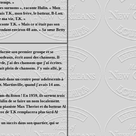
 temps. »
 des surnoms », raconte Hulin. « Mon
ais T.K., mon frère, le batteur, B-Lou.
e ma vie, T.K. »
conte T.K. « Mais ce n'était pas son
 pendant environ 48 ans. » Sa sœur Betty
l forme son premier groupe et se
odeaux, écrit aussi des chansons. Il
de, j'ai des chansons que j'ai écrites.
vait plein de chansons. J'y suis allé, je
tait dans un centre pour adolescents à
t. Martinville, quand j'avais 14 ans.
 du fiston ! En 1959, ils sortent trois
Hulin de se faire un nom localement.
u pianiste Max Theriot et du batteur Al
ère de T.K remplacera plus tard Al
st un succès dans son quartier, qui se