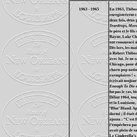
1963 - 1965
En 1963, Thibo
enregistrèrent c
deux fois, deux 
Teardrops, Mor
le père et le fi
Rayne, Lake Char
ont commencé à l
Dès lors, les ma
à Robert Thibode
avec lui. Je ne 
Chicago, pour d
charts pop nati
exemplaires ! «
écrivait toujou
Enough To Die
fut pas le cas, 
Début 1964, tou
et la Louisiane
‘Blue’ Bland. Ap
dormi ; il était
ajouta : “C'est 
l’empêchera pas 
avait plein de s
Le Cinderella's 