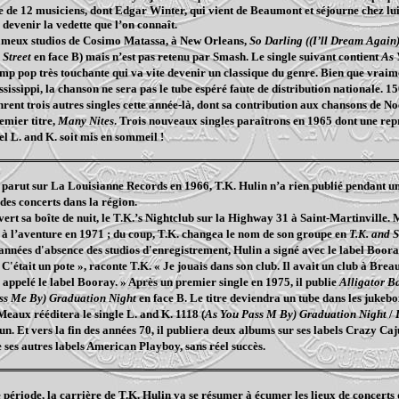
de 12 musiciens, dont Edgar Winter, qui vient de Beaumont et séjourne chez lui l
devenir la vedette que l’on connaît.
ameux studios de Cosimo Matassa, à New Orleans,
So Darling ((I’ll Dream Again
 Street
en face B) mais n’est pas retenu par Smash. Le single suivant contient
As 
mp pop très touchante qui va vite devenir un classique du genre. Bien que vraim
ssissippi, la chanson ne sera pas le tube espéré faute de distribution nationale
nrent trois autres singles cette année-là, dont sa contribution aux chansons de N
emier titre,
Many Nites
. Trois nouveaux singles paraîtrons en 1965 dont une rep
el L. and K. soit mis en sommeil !
 parut sur La Louisianne Records en 1966, T.K. Hulin n’a rien publié pendant une 
 des concerts dans la région.
vert sa boîte de nuit, le T.K.’s Nightclub sur la Highway 31 à Saint-Martinville. 
in à l’aventure en 1971 ; du coup, T.K. changea le nom de son groupe en
T.K. and 
années d'absence des studios d'enregistrement, Hulin a signé avec le label Boor
 C'était un pote », raconte T.K. « Je jouais dans son club. Il avait un club à Bre
a appelé le label Booray. » Après un premier single en 1975, il publie
Alligator B
ss Me By) Graduation Night
en face B. Le titre deviendra un tube dans les jukeb
eaux rééditera le single L. and K. 1118 (
As You Pass M By) Graduation Night
/
n. Et vers la fin des années 70, il publiera deux albums sur ses labels Crazy Caju
e ses autres labels American Playboy, sans réel succès.
e période, la carrière de T.K. Hulin va se résumer à écumer les lieux de concerts