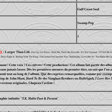
Gulf Coast Soul
Swamp Pop
?
ix
: Larger Than Life
(
Get Up, Get Down / Hold Me, Thrill Me, Kiss Me / It’s Not Unusual / I’ll Still Be Y
/ Don’t Fight It / Riding With The King / I’m Gonna Find Another You / Hallelujah, I Love Her So / You Raise Me 
ant ! Cette voix ! Ces cuivres ! Cette production ! Cet album fait partie des al
sans jamais lasser. Dès les premières mesures du premier titre, on sait que l’on a 
enti tout au long de l’album. Que des reprises remarquables, comme par exem
King
de John Hiatt,
Hard To Be
des Vaughan Brothers ou
Hallelujah, I Love Her 
versions originales. Chapeau l’artiste !
‘
aphie intitulée
T.K. Hulin Past & Present’