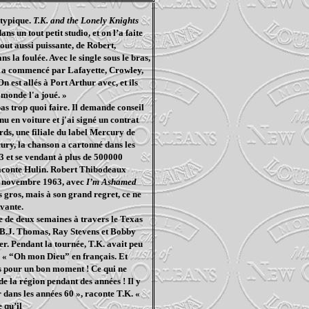
 typique.
T.K. and the Lonely Knights
s un tout petit studio, et on l’a faite
tout aussi puissante, de Robert,
ns la foulée. Avec le single sous le bras,
 On a commencé par Lafayette, Crowley,
 est allés à Port Arthur avec, et ils
 monde l'a joué. »
as trop quoi faire. Il demande conseil
u en voiture et j'ai signé un contrat
rds, une filiale du label Mercury de
ury, la chanson a cartonné dans les
3 et se vendant à plus de 500000
 raconte Hulin. Robert Thibodeaux
 en novembre 1963, avec
I’m Ashamed
s gros, mais à son grand regret, ce ne
ivante.
e de deux semaines à travers le Texas
, B.J. Thomas, Ray Stevens et Bobby
er. Pendant la tournée, T.K. avait peu
ama « “Oh mon Dieu” en français. Et
nies pour un bon moment ! Ce qui ne
de la région pendant des années ! Il y
r dans les années 60 », raconte T.K. «
 qu’il