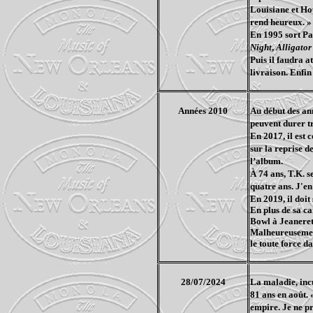
Louisiane et Hou
rend heureux. »
En 1995 sort Pa
Night
,
Alligato
Puis il faudra a
livraison. Enfin
Années 2010
Au début des ann
peuvent durer trè
En 2017, il est
sur la reprise d
l’album.
À 74 ans, T.K. s
quatre ans. J'en
En 2019, il doit
En plus de sa ca
Bowl à Jeanerett
Malheureusement,
le toute force da
28/07/2024
La maladie, incu
81 ans en août. 
empire. Je ne p