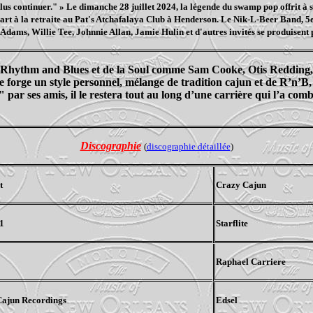
plus continuer." » Le dimanche 28 juillet 2024, la légende du swamp pop offrit à s
épart à la retraite au Pat's Atchafalaya Club à Henderson. Le Nik-L-Beer Band, 
Adams, Willie Tee, Johnnie Allan, Jamie Hulin et d'autres invités se produisent 
 Rhythm and Blues et de la Soul comme Sam Cooke, Otis Redding
 forge un style personnel, mélange de tradition cajun et de R’n’B, a
ar ses amis, il le restera tout au long d’une carrière qui l’a combl
Discographie
(
discographie détaillée
)
t
Crazy Cajun
 1
Starflite
Raphael Carriere
Cajun Recordings
Edsel