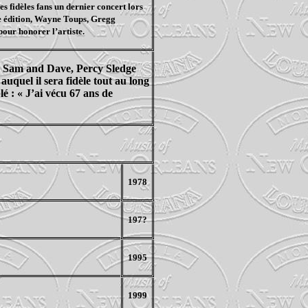
es fidèles fans un dernier concert lors
5e édition, Wayne Toups, Gregg
pour honorer l’artiste.
, Sam and Dave, Percy Sledge
uquel il sera fidèle tout au long
é : « J’ai vécu 67 ans de
1978
197?
1995
1999