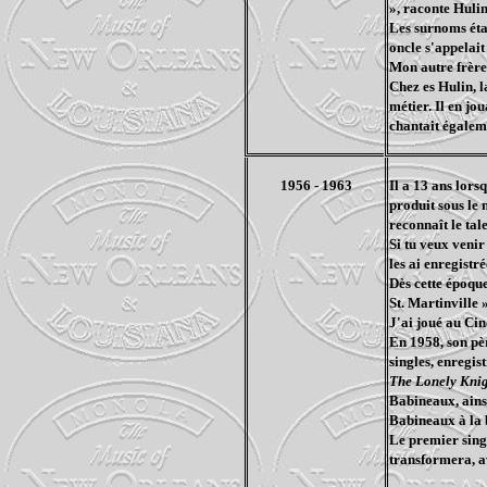
», raconte Hulin
Les surnoms éta
oncle s'appelait
Mon autre frère 
Chez es Hulin, l
métier. Il en jo
chantait égalem
1956 - 1963
Il a 13 ans lors
produit sous le
reconnaît le tal
Si tu veux venir 
les ai enregistré
Dès cette époque
St. Martinville 
J'ai joué au Cin
En 1958, son pèr
singles, enregis
The Lonely Kni
Babineaux, ains
Babineaux à la 
Le premier sing
transformera, av