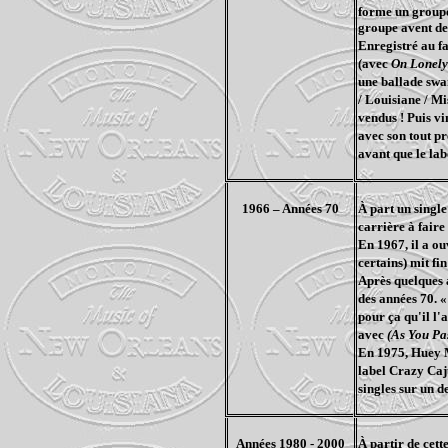
forme un groupe 
groupe avent de 
Enregistré au f
(avec
On Lonely
une ballade swa
/ Louisiane / Mi
vendus ! Puis vi
avec son tout pr
avant que le lab
1966 – Années 70
À part un single
carrière à faire
En 1967, il a ou
certains) mit f
Après quelques 
des années 70. «
pour ça qu'il l'
avec
(As You Pa
En 1975, Huey M
label Crazy Caju
singles sur un d
Années 1980 - 2000
À partir de cett