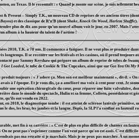
ston, au Texas. Il le reconnaît : « Quand je monte sur scène, je suis tellement 
st & Present – Simply T.K., un nouveau CD de reprises de ses anciens titres (don
r Bayou
) et des classique de R’n’B (dont
Shake
,
Knock On Wood
,
Harlem Shuffle
).
ttendre plus de dix ans pour qu’un nouvel album voit le jour, en 2007. Mais l’atte
 un album à la hauteur du talent de l’artiste !
ées 2010, T.K. a 70 ans. Il commence à fatiguer. Il ne veut plus se produire dans 
s longtemps. Il se recentre sur les festivals et les casinos, où il prend toujours au
 contacté par Sammy Kershaw qui prépare un album de reprise de tubes de Swamp
e
I Got Loaded
, le tube de Cookie & The Cupcakes, ainsi que sur
Got You On My 
e produit toujours : « J'adore ça. Mon son est meilleur maintenant », dit-il. « On 
 avais à l'époque. Et je vous dis, ça a amélioré ma voix à cent pour cent. Je son
 subir une opération chirurgicale du cœur, pour réparer une fuite valvulaire, do
rrière dans le monde du spectacle, Hulin et sa femme, Colleen, possédaient et gé
e, qu’ils ont vendu en 2022.
 en 2018, le diagnostique tombe : il est atteint de
sclérose latérale primitive, 
ns le dos, les bras, les jambes et la langue. Depis, la SLP l’a confiné en fauteuil r
rable, met fin à sa carrière : « C'est de plus en plus difficile de chanter en faute
« On ne peut pas s’exprimer comme l’on veut parce qu'on est assis. C'est difficile 
rendrais pas ma retraite si je marchais. Mais je ne peux pas marcher. À un mome