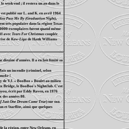
e week-end ; il restera un an dans le
)
est publié sur L. and K. en avril 1964
You Pass Me By (Graduation Night)
,
ent très populaire dans la région Texas
. 150000 exemplaires furent quand même
oël avec
Tears For Christmas
couplée
rise de
Kaw-Liga
de Hank Williams
dizaine d’années. Il a en fait limité sa
Mais un incendie (criminel, selon
Smoke
!
ay de V.J. « BooBoo » Boulet au milieu
aux Bridge, le BooBoo's Nightclub. C'est
ayou
, écrit par Eddy Raven, en 1976
ox des années 80.
If Just One Dream Came True
) sur son
n et Starflite, ainsi que quelques
 de la région, entre New Orleans, en