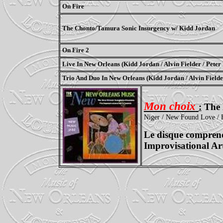
On Fire
The
Chonto
/Tamura Sonic Insurgency w/ Kidd Jordan
On Fire 2
Live In New Orleans (Kidd Jordan / Alvin Fielder / Peter
Trio And Duo In New Orleans (Kidd Jordan / Alvin Fielde
Mon
choix
:
The 
Niger / New Found Love / B
Le disque comprend 
Improvisational
Art