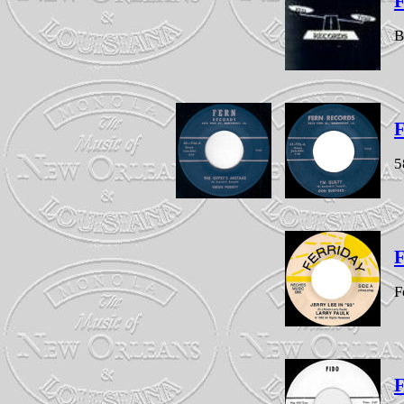
B
F
5
F
F
F