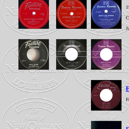
1
C
J
F
F