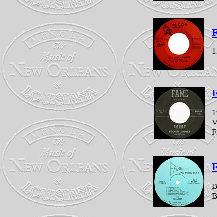
F
1
1
V
F
B
B