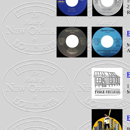
1
2
R
F
M
A
F
1
M
F
6