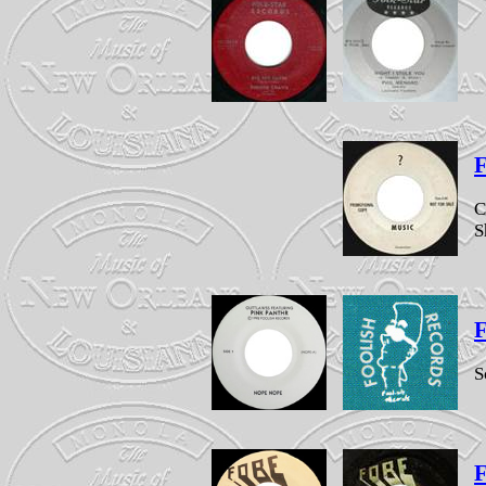
F
C
S
F
S
F