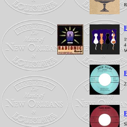
R
F
1
4
W
F
2
F
S