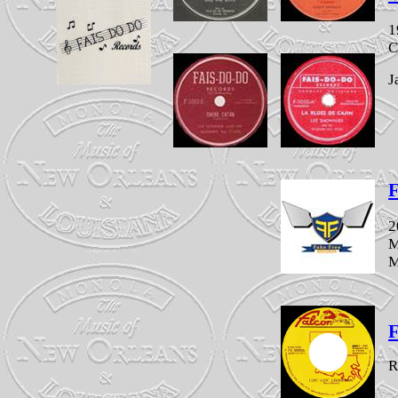
1
C
J
F
2
M
M
F
R