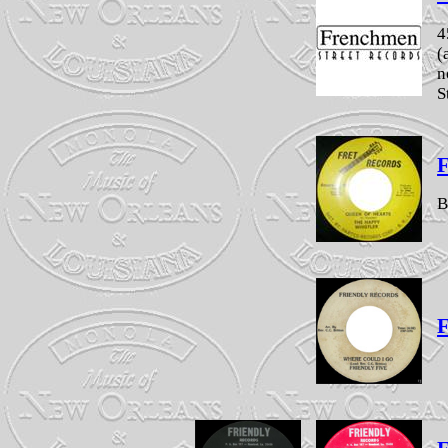
4
(
n
S
F
B
F