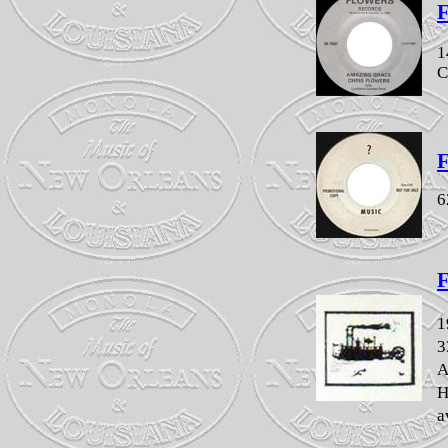
F
1
C
F
6
F
1
3
A
H
a