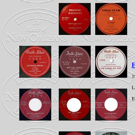
F
1
L
E