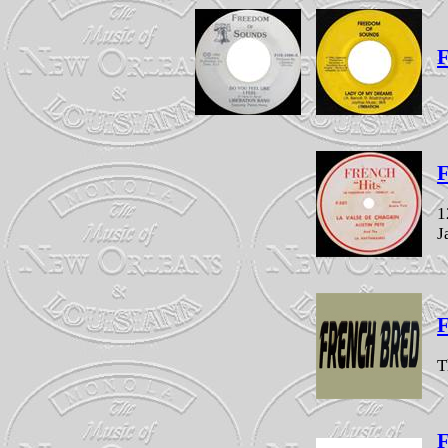
F
F
1
J
F
T