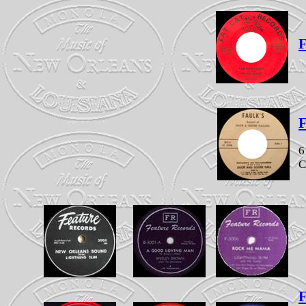
F
F
6
C
F