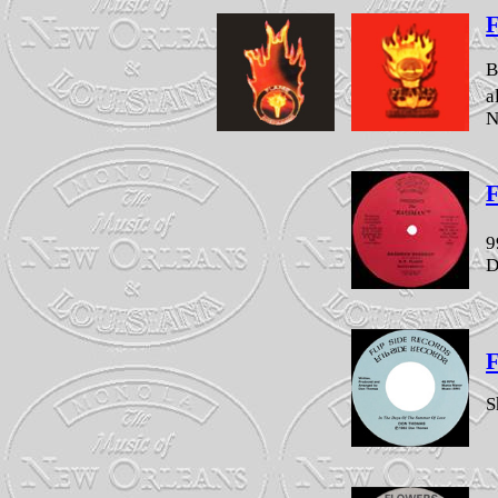
F
B
a
N
F
9
D
F
S