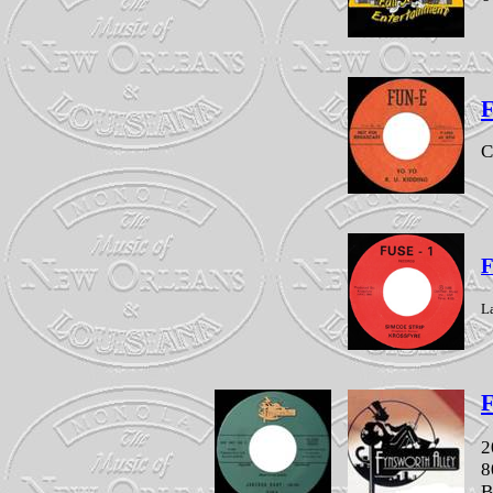
C
F
L
F
2
8
B