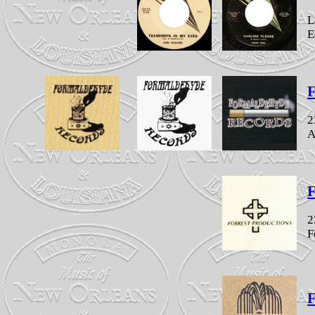
L
E
2
A
F
2
F
F