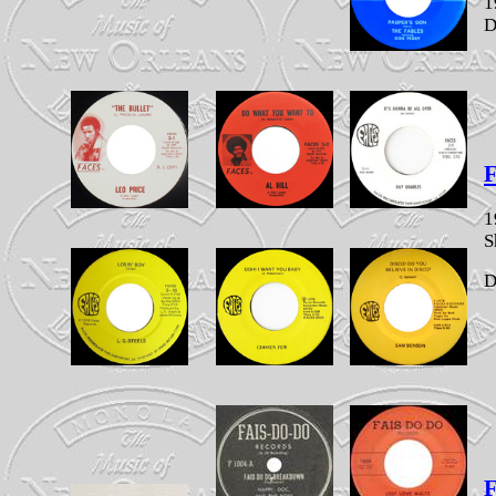
1
D
F
1
S
D
F