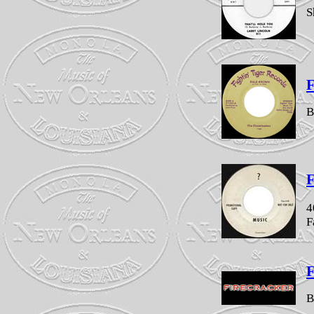
S
F
B
F
4
F
F
B