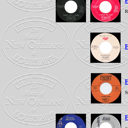
F
R
F
F
S
F