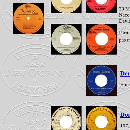
20 Mu
Naco
David
Parmi
pas m
Den
Hous
Do
107,