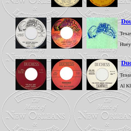
Dou
Texa
Huey
Duc
Texa
Al Kl