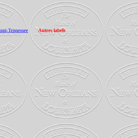
sippi-Tennessee
Autres labels