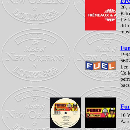
Fré
20, 
Patr
Le l
diff
musi
Fue
199
6607
Len 
Ce l
perm
bacs
Fun
10 W
Aar