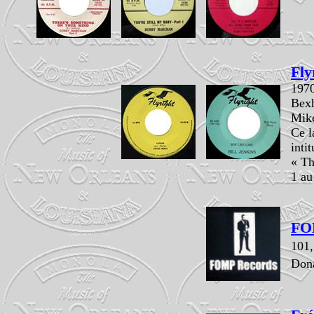
Fly
197
Bexh
Mike
Ce l
intit
« Th
1 au
FO
101,
Dona