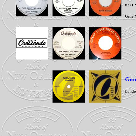
8271 M
Gene 
Gu
Londr