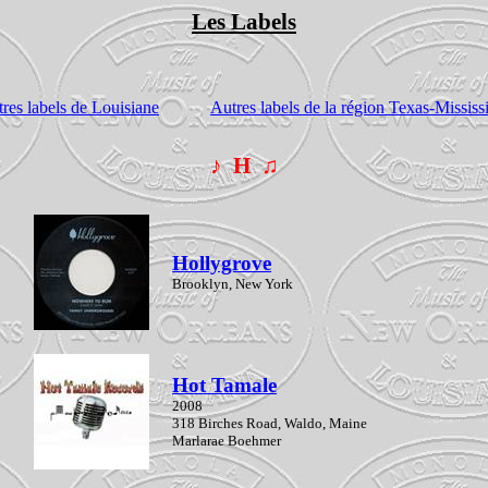
Les Labels
res labels de Louisiane
Autres labels de la région Texas-Missis
♪
H
♫
Hollygrove
Brooklyn, New York
Hot Tamale
2008
318 Birches Road, Waldo, Maine
Marlarae
Boehmer