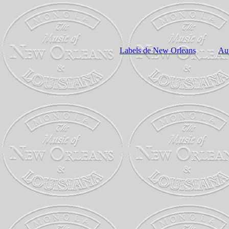
Labels de New
Orleans
Aut