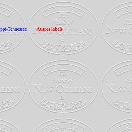
sippi-Tennessee
Autres labels