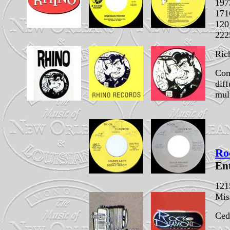
197
171
120
222
Ric
Com
dif
mult
Ro
Ent
121
Mis
Ced