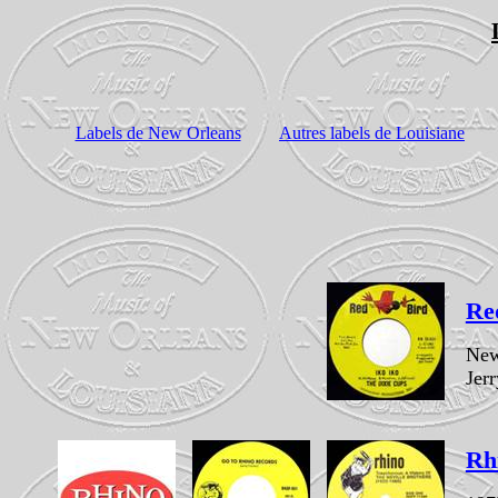
Labels de New Orleans
Autres labels de Louisiane
Re
New
Jer
Rh