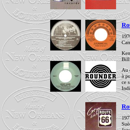
Ro
197
Cam
Ken
Bil
Au 
à p
ce 
Ind
Ro
197
Suè