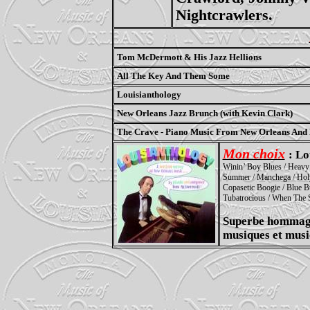
Nightcrawlers.
Tom McDermott & His Jazz Hellions
All The Key And Them Some
Louisianthology
New Orleans Jazz Brunch (with Kevin Clark)
The Crave - Piano Music From New Orleans And
Mon choix
: Lo
Winin’ Boy Blues / Heavy 
Summer / Manchega / Holy 
Copasetic Boogie / Blue B
Tubatrocious / When The 
Superbe hommage 
musiques et musi