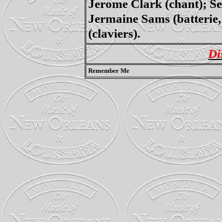
Jerome Clark (chant); Sea
Jermaine Sams (batterie,
(claviers).
Di
Remember Me