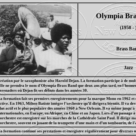
Olympia Bra
(1958 - 
Brass Ba
Jazz
réation par le saxophoniste alto Harold Dejan. La formation participe à de multi
lle ne prendra le nom d'Olympia Brass Band que deux ans plus tard, en l'honn
erenaders où Dejan fit ses débuts dans les années 30.
a formation fait ses premiers enregistrements pour la marque Mono en 1962 et e
ctive. En 1963, Milton Batiste intègre l’orchestre qu’il dirigera bientôt. Il va de
lus actif et le plus populaire des années 1960 à New Orleans. Il va même jusqu'à 
nternationales, en Europe, en Afrique, en Chine et au Japon. Lors d’un passage à
’orchestre est enregistré sur les marches de la Cathédrale Saint Paul. Il dirige 
’orchestre, souvent en jouant de la trompette d’une main et d’un tambourin, de l’
a formation continue ses prestations et enregistre régulièrement pour diverses 