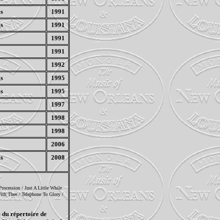
s
1991
s
1991
1991
1991
1992
s
1995
s
1995
1997
1998
1998
2006
s
2008
rocession / Just A Little While
ith Thee / Telephone To Glory /
 du répertoire de