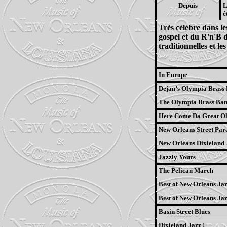
Depuis
L
é
Très célèbre dans le
gospel et du R'n'B d
traditionnelles et l
In Europe
Dejan’s Olympia Brass 
The Olympia Brass Ban
Here Come Da Great O
New Orleans Street Par
New Orleans Dixieland 
Jazzly Yours
The Pelican March
Best of New Orleans Jazz
Best of New Orleans Jazz
Basin Street Blues
Dixieland Jazz !