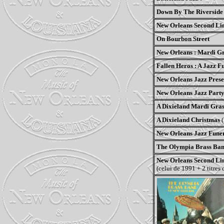
Down By The Riverside 
New Orleans Second Lin
On Bourbon Street
New Orleans : Mardi Gra
Fallen Heros : A Jazz F
New Orleans Jazz Prese
New Orleans Jazz Party 
A Dixieland Mardi Gras!
A Dixieland Christmas
(
New Orleans Jazz Funer
The Olympia Brass Ban
New Orleans Second Lin
(celui de 1991 + 2 titres