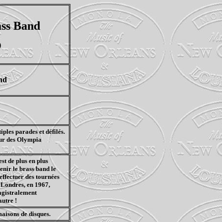
ss Band
)
nd
ples parades et défilés.
eur des Olympia
st de plus en plus
venir le brass band le
effectuer des tournées
 Londres, en 1967,
magistralement
autre !
maisons de disques.