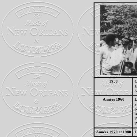
1958
C
E
S
Années 1960
L
a
p
i
l
l
Années 1970 et 1980
L