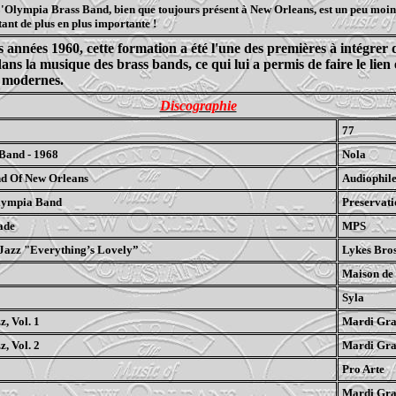
'Olympia Brass Band, bien que toujours présent à New Orleans, est un peu moin
tant de plus en plus importante !
s années 1960, cette formation a été l'une des premières à intégrer
ans la musique des brass bands, ce qui lui a permis de faire le lien 
es modernes.
Discographie
77
Band - 1968
Nola
d Of New Orleans
Audiophil
lympia Band
Preservati
ade
MPS
Jazz "Everything’s Lovely”
Lykes Bros
Maison de
Syla
, Vol. 1
Mardi Gra
, Vol. 2
Mardi Gra
Pro Arte
Mardi Gra