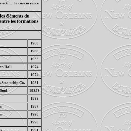
s actif… la concurrence
 des éléments du
entre les formations
1968
1968
e
19??
on Hall
1974
1974
 Steamship Co.
1981
 Soul
1985?
19??
s
1987
s
1990
1990
s
1991