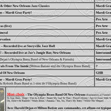
& Other New Orleans Jazz Classics
Mardi Gra
e – Mardi Gras Party!
Mardi Gra
Pro Arte
s (live)
Pro Arte
uneral
Pro Arte
rvation
Mardi Gra
– Recorded live at Storyville Jazz Hall
Mardi Gra
 – Recorded live at Joe’s Jungle Bar, New Orleans
Intersound
Dejan’s Olympia Brass Band of New Orleans & Friends)
Intersound
als From The Inside
(Milton Batiste and the Olympia Brass Band)
?
d Of New Orleans
GHB
e – Mardi Gras Party!
Mardi Gra
 du Rebirth Brass Band et 1 titre de l’Olympia Brass Band)
Mon choix
: The Olympia Brass Band Of New Orleans
(Explanation of Funeral P
To Stay Here / Dirge / Flee As A Bird / Nearer My God To Thee / Pleyel’s Hymn / Just A Closer Walk W
Oh, Didn’t He Ramble / Weary Blues / Panama / Yes, Sir, That’s My Baby / Willie The Weeper)
Avec Harold Dejan et Milton Batiste aux commandes, cet album est typique