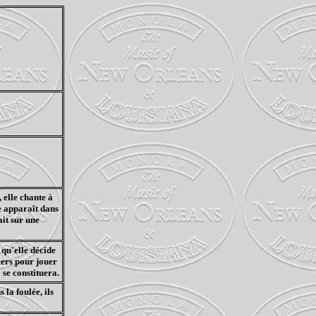
 elle chante à
le apparaît dans
ait sur une
 qu'elle décide
mers pour jouer
 se constituera.
la foulée, ils