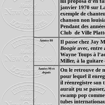
lui proposa d’en fa
janvier 1970 sur La
exemple de chante
chanson non louisi
Pendant des années 
Club
de Ville Platt
Années 80
Il passe chez Jay M
Boogie
avec, entre 
Wayne Toups à l’acc
Miller, à la guitare 
Années 90 et
On le retrouve de n
depuis
pour lequel il enr
il réenregistre son
aurait pu se passer,
swamp pop comm
tubes internation