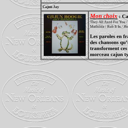
Cajun Jay
Mon choix
: C
They All Axed For You /
Mathilda / Rub It In / 
Les paroles en fr
des chansons qu’
transforment ces
morceau cajun ty