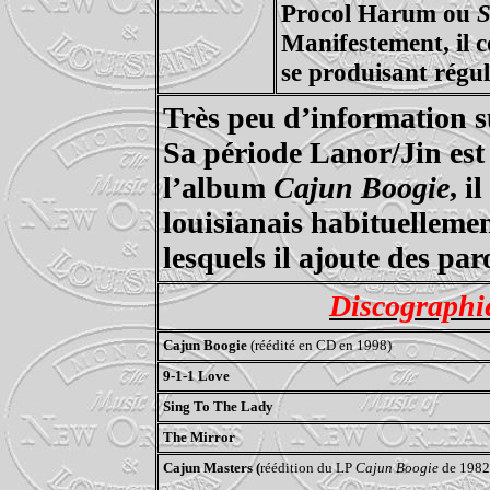
Procol Harum ou
S
Manifestement, il 
se produisant régu
Très peu d’information su
Sa période Lanor/Jin est 
l’album
Cajun Boogie
, i
louisianais habituelleme
lesquels il ajoute des par
Discograph
Cajun Boogie
(réédité en CD en 1998)
9-1-1 Love
Sing To The Lady
The Mirror
Cajun Masters (
réédition du LP
Cajun Boogie
de 1982 