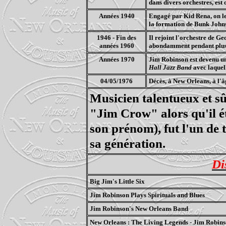
dans divers orchestres, est
Années 1940
Engagé par Kid Rena, on le
la formation de Bunk Johns
1946 - Fin des
Il rejoint l'orchestre de Ge
années 1960
abondamment pendant plus 
Années 1970
Jim Robinson est devenu un
Hall Jazz Band
avec laquell
04/05/1976
Décès, à New Orleans, à l'â
Musicien talentueux et 
"Jim Crow" alors qu'il é
son prénom), fut l'un de 
sa génération.
Di
Big Jim's Little Six
Jim Robinson Plays Spirituals and Blues
Jim Robinson's New Orleans Band
New Orleans : The Living Legends - Jim Robin