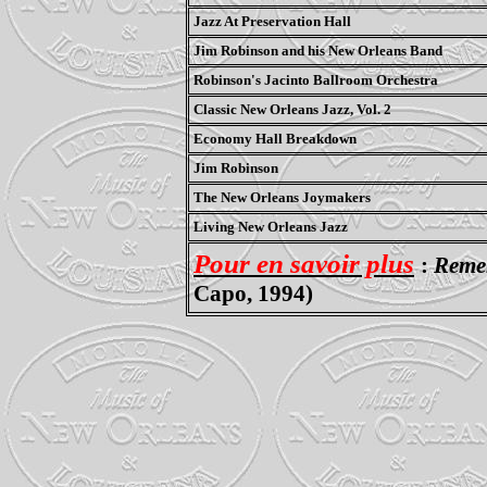
Jazz At Preservation Hall
Jim Robinson and his New Orleans Band
Robinson's Jacinto Ballroom Orchestra
Classic New Orleans Jazz, Vol. 2
Economy Hall Breakdown
Jim Robinson
The New Orleans Joymakers
Living New Orleans Jazz
Pour en savoir plus
:
Reme
Capo, 1994)