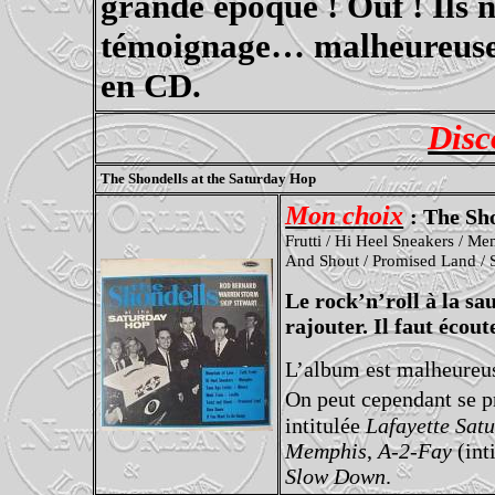
grande époque ! Ouf ! Ils n
témoignage… malheureusem
en CD.
Disc
The Shondells at the Saturday Hop
Mon choix
: The Sh
Frutti / Hi Heel Sneakers / Me
And Shout / Promised Land /
Le rock’n’roll à la sa
rajouter. Il faut écout
L’album est malheureuse
On peut cependant se p
intitulée
Lafayette Sat
Memphis
,
A-2-Fay
(int
Slow Down
.