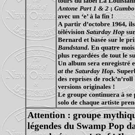
tours du label La Louisian
Antone Part 1 & 2
;
Gumb
avec un ‘e’ à la fin !
A partir d’octobre 1964, il
télévision
Saturday Hop
sur
Bernard et basée sur le pr
Bandstand
. En quatre mois,
plus regardées de tout le s
Un album sera enregistré et
at the Saturday Hop
. Super
des reprises de rock’n’roll
versions originales !
Le groupe continuera à se 
solo de chaque artiste pren
Attention : groupe mythiq
légendes du Swamp Pop da