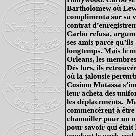
Bartholomew où
Le
complimenta sur sa vo
contrat d’enregistre
Carbo
refusa, argume
ses amis parce qu’ils
longtemps. Mais le mal
Orleans
, les membres
Dès lors, ils retrouv
où la jalousie pertur
Cosimo
Matassa
s’im
leur acheta des unifo
les déplacements.
Ma
commencèrent à être p
chamailler pour un o
pour savoir qui était
pendant le week-end 