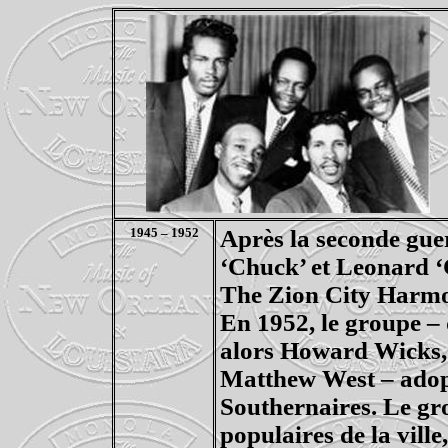
1945 – 1952
Après la seconde gue
‘Chuck’ et Leonard 
The
Zion
City
Harmo
En 1952, le groupe – 
alors Howard
Wicks
Matthew West – adop
Southernaires
. Le gr
populaires de la vill