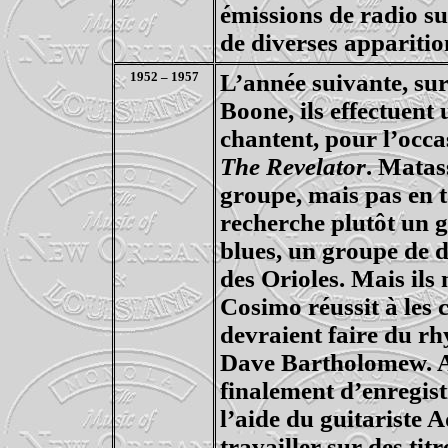
émissions de radio 
de diverses apparitio
1952 – 1957
L’année suivante, sur
Boone, ils effectuen
chantent, pour l’occa
The
Revelator
.
Matas
groupe, mais pas en t
recherche plutôt un 
blues, un groupe de
des
Orioles
. Mais ils
Cosimo réussit à les c
devraient faire du
rh
Dave Bartholomew. A
finalement d’enregist
l’aide du guitariste
travailler sur des tit