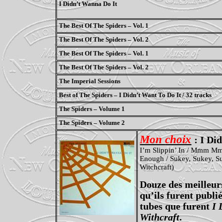
I Didn’t
Wanna
Do It
The Best Of The Spiders – Vol. 1
The Best Of The Spiders – Vol. 2
The Best Of The Spiders – Vol. 1
The Best Of The Spiders – Vol. 2
The Imperial Sessions
Best of The Spiders – I Didn’t Want To Do It / 32 tracks
The Spiders – Volume 1
The Spiders – Volume 2
Mon
choix
: I Di
I’m
Slippin
’ In /
Mmm
M
Enough /
Sukey
,
Sukey
,
S
Witchcraft)
Douze des meilleurs
qu’ils furent publi
tubes que furent
I
Withcraft
.