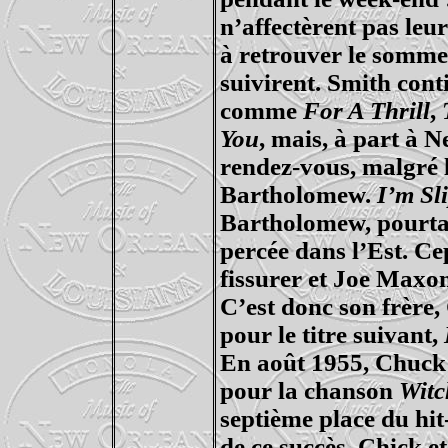
n’affectèrent
pas leur
à retrouver le somme
suivirent. Smith cont
comme
For A
Thrill
,
You
, mais, à part à 
rendez-vous, malgré 
Bartholomew.
I’m
Sl
Bartholomew, pourtan
percée dans l’Est. Ce
fissurer et Joe
Maxo
C’est donc son frère, 
pour le titre suivant,
En août 1955, Chuc
pour la chanson
Witc
septième place du hi
de ce succès, Chick et