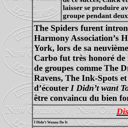
laisser se produire a
groupe pendant deux a
The Spiders furent intro
Harmony
Association’s
Ha
York, lors de sa neuvièm
Carbo
fut très honoré de 
de groupes comme The Dr
Ravens
, The
Ink
-Spots e
d’écouter
I
Didn’t
want
To
être convaincu du bien fo
Di
I Didn’t
Wanna
Do It