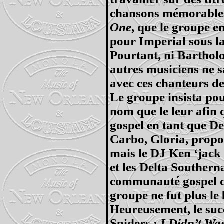
chansons mémorable
One
, que le groupe e
pour Imperial sous l
Pourtant, ni Bartho
autres musiciens ne 
avec ces chanteurs de
Le groupe insista pou
nom que le leur afin 
gospel en tant que D
Carbo
, Gloria, pro
mais le DJ Ken ‘jack 
et les Delta
Southerna
communauté gospel
groupe ne fut plus le
Heureusement, le succ
Spiders :
I
Didn’t
Wa