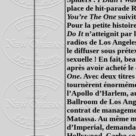
place de hit-parade
R
You’re
The One
suivit
Pour la petite histoir
Do It
n’atteignit par 
radios de Los Angeles
le diffuser sous prét
sexuelle ! En fait, be
après avoir acheté le
One
. Avec deux titre
tournèrent énorméme
l’Apollo d’Harlem, 
Ballroom
de Los Ange
contrat de managem
Matassa
. Au même 
d’Imperial, demand
Hollywood.
Carbo
se