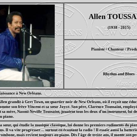
Allen TOUSSA
(1938 - 2015)
Pianiste / Chanteur / Prod
Rhythm and Blues
aissance à New
Orleans
.
llen grandit à
Gert
Town
, un quartier noir de New
Orleans
, où il reçoit une édu
omme son frère Vincent et sa sœur Joyce. Son père, Clarence Toussaint, employé
t sa mère, Naomi Neville Toussaint, jouaient tous les deux d'un instrument, lui de
u piano.
a sœur, qui étudie la musique classique, lui donne les premiers rudiments du pian
ns. Il va vite progresser… surtout en écoutant la radio ! Il essaie aussi la batterie
rombone, mais revient toujours au piano. Dès l'âge de treize ans, il monte son 