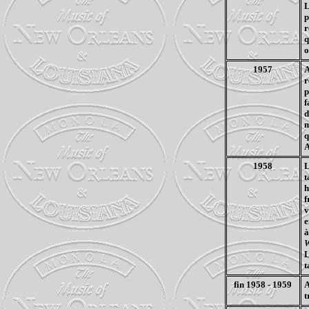
L
p
r
q
o
1957
A
r
p
f
d
m
q
A
1958
L
t
h
f
v
e
à
W
L
t
fin 1958 - 1959
A
t