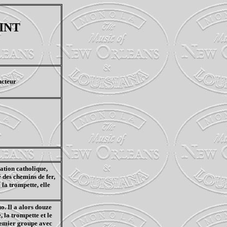
INT
ucteur
cation catholique,
 des chemins de fer,
 la trompette, elle
o. Il a alors douze
, la trompette et le
premier groupe avec