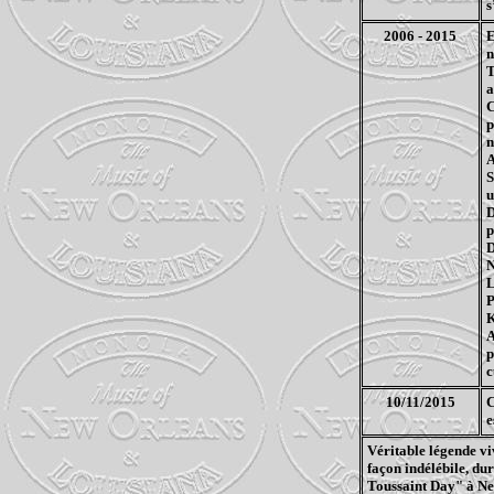
s
2006 - 2015
E
n
T
a
C
p
n
A
S
u
D
p
D
N
L
P
K
A
p
c
10/11/2015
C
e
Véritable légende v
façon indélébile, dur
Toussaint Day" à N