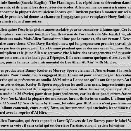
ittle
Snooks
(
Snooks
Eaglin
) : The
Flamingos
. Les répétitions se déroulent dans 
arents, et ils jouent lors des soirées des écoles. Allen commence aussi à traîner a
encontre la plupart des musiciens locaux qui l'invitent parfois à monter sur scèn
ui, le premier, lui donne sa chance en l'engageant pour remplacer
Huey
Smith au
rchestre lors d'une soirée.
llen quitte l'école en pleine année scolaire pour se consacrer à
lamusique
. Cet
ét
emplacer encore une fois
Huey
Smith au sein de l'orchestre de Shirley & Lee, al
lusieurs mois. Mais Allen Toussaint n'aime pas la route et, dès son retour à New
aire autre chose. C'est Dave Bartholomew qui lui propose son premier travail de 
es parties de piano pour Fats Domino pendant que ce dernier est en tournée. Dès lo
ultiplient et le jeune Allen se retrouve vite à faire des arrangements et à
prosuir
ue cette notion n'existait pas à l'époque. Il fit
noramment
quelques titres avec Al
ce, puis le fameux tube instrumental de Lee Allen
Walkin
'
With
Mr. Lee
.
es producteurs Danny
Kesler
et Murray
Sporn
viennent à New
orleans
à la rec
alents. Pour l'audition, ils engagent Allen Toussaint pour accompagner les centai
erbe qui se présentent au studio J&M suite à l'annonce qu'ils ont fait passer. Au b
rustrés et déçus,
Kesler
&
Sporn
stoppèrent les auditions mais, impressionnés par
ingt ans, décidèrent de la signer pour un album. Allen Toussaint, épaulé par Alvi
n studio le 26 février, pour deux jours seulement, car les deux producteurs étaien
 New York. Ainsi la plupart des morceaux furent-ils écrits en studio. L'album qui
ild Sound Of New
Orleans
by
Tousan
, fut
édité ,par
RCA, mais n'eut pas le succè
'album contenait, entre autre,
Java
, un instrumental qui atteindra les sommets (
ard avec la reprise d'Al Hirt.
llen Toussaint, qui écrit et produit
Love Of
Lovers
de Lee
Dorsey
pour le label
V
rouvé sa voie : il sera celui qui est derrière l'artiste, et non l'artiste lui-même !