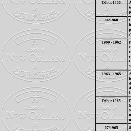
Début 1960
A
t
p
04/1960
b
p
j
1960 - 1962
P
I
c
r
s
1963 - 1965
A
f
d
d
I
Début 1965
D
M
N
n
m
07/1965