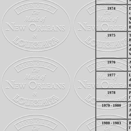
1974
D
c
q
b
1975
T
B
a
d
W
1976
A
'
1977
L
d
g
1978
P
l
1979 - 1980
J
J
d
1980 - 1983
B
l