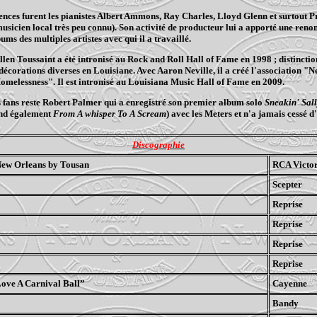
ences furent les pianistes Albert
Ammons
, Ray Charles, Lloyd Glenn et surtout 
usicien local très peu connu). Son activité de producteur lui a apporté une ren
bums des multiples artistes avec qui il a travaillé.
en Toussaint a été intronisé au Rock and Roll Hall of
Fame
en 1998 ; distinction
 décorations diverses en Louisiane. Avec Aaron Neville, il a créé l'association "
omelessness
". Il est intronisé au
Louisiana
Music Hall
of
Fame
en 2009.
es fans reste Robert Palmer qui a enregistré son premier album solo
Sneakin
' Sal
end également
From
A
whisper
To A
Scream
) avec les
Meters
et n'a jamais cessé d
Discographie
New Orleans by
Tousan
RCA Victo
Scepter
Reprise
Reprise
Reprise
Reprise
ove A Carnival Ball”
Cayenne
Bandy