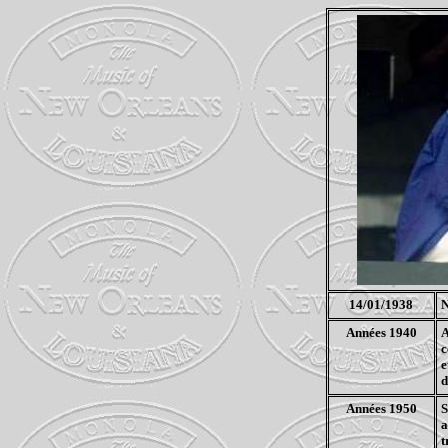
14/01/1938
N
Années 1940
A
c
e
d
Années 1950
S
a
t