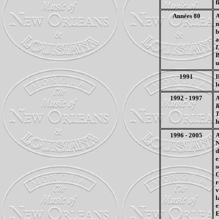
f
Années 80
A
n
b
a
L
B
u
1991
I
l
1992 - 1997
A
R
h
1996 - 2005
A
d
e
s
G
r
v
l
e
E