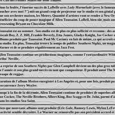
We
Can
des Pointer Sisters sur Blue
Thumb
.
ans la foulée, l'énorme succès de
LaBelle
avec
Lady Marmelade
(avec le fameu
oucher avec moi ?") mit un grand coup de projecteur sur le studio et son génial
ue son orchestre maison, les
Meters
. Quantité d'artistes vont se rendre à New
Or
énéficier du coup de pouce magique d'Allen Toussaint.
LaBell
, bien sûr, mais au
Browwning
Bryant ou
Chocolate
Milk.
oussaint est au
sommet .
Son studio est de plus en plus sollicité et reconnu : des
iscuit Boy, Z. Z. Hill, Frankie Beverly,
Etta
James, Gladys Knight, Joe Cocker o
lbums produits par Toussaint. Paul Mc
Cartney
en fait de même, ce qui accroît 
u studio. En plus, Toussaint trouve le temps de publier
Southern
Nights
, un magn
arner et de se produire régulièrement au Jazz
Fest
.
llen Toussaint continue ses productions magiques, comme l'extraordinaire
Wil
tribu' Neville.
a reprise de son
Southern
Nights
par Glen Campbell devient un des plus gros tu
e l'année et son plus grand succès en tant que compositeur. Il produit aussi The
roupe de reggae.
arution de l'album
Motion
enregistré à Los Angeles et, pour une fois, produit pa
'occurrence Jerry
Wexler
.
usqu'à la fin de la décennie, Allen Toussaint continue de produire de superbes 
oe Cocker, The Neville
Brothers
, Albert King,
Boz
Scaggs
et Dr. John, parmi d'a
ans les studios
Sea
-Saint.
ien que nouveaux albums sont produite (
Eric
Gale,
Ramsey
Lewis,
Mylon
LeFe
'activité semble décroître. La Warner ne renouvelle pas son précédent accord et 