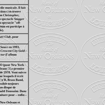
ie musicale. Il fait
tion s'en trouve
am Christopher
,
u spectacle
Stagger
n spectacle "off-
bum ou participe à
e).
ure
Club
, pour
 Sauce
en 1993,
,
Crescent City Gold :
ctor
(l'album
NO (pour New York -
leans
! Le premier
de 1978. Vont suivre
r lesquels il écrit
'n'B
,
Brass
Band,
roduit toujours
a un disque de
inald Toussaint. Dans
guitare pour – enfin –
e New
Orleans
et