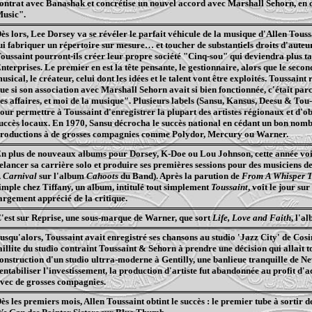
ontrat avec
Banashak
et concrétise un nouvel accord avec Marshall
Sehorn
, en 
usic".
ès lors, Lee
Dorsey
va se révéler le parfait véhicule de la musique d'Allen Touss
ui fabriquer un répertoire sur mesure… et toucher de substantiels droits d'auteur
oussaint pourront-ils créer leur propre société "Cinq-sou" qui deviendra plus t
nterprises
. Le premier en est la tête pensante, le gestionnaire, alors que le second
usical, le créateur, celui dont les idées et le talent vont être exploités. Toussaint
ue si son association avec Marshall
Sehorn
avait si bien fonctionnée, c'était par
es affaires, et moi de la musique". Plusieurs labels (
Sansu
,
Kansus
,
Deesu
&
Tou
our permettre à Toussaint d'enregistrer la plupart des artistes régionaux et d'ob
uccès locaux. En 1970,
Sansu
décrocha le succès national en cédant un bon nomb
roductions à de grosses compagnies comme
Polydor
, Mercury ou Warner.
n plus de nouveaux albums pour
Dorsey
,
K-Doe
ou Lou Johnson, cette année voi
elancer sa carrière solo et produire ses premières sessions pour des musiciens de
 Carnival
sur l'album
Cahoots
du Band). Après la parution de
From
A
Whisper
T
imple chez Tiffany, un album, intitulé tout simplement
Toussaint
, voit le jour sur
argement apprécié de la critique.
'est sur Reprise, une sous-marque de Warner, que sort
Life, Love and Faith
, l'a
usqu'alors, Toussaint avait enregistré ses chansons au studio 'Jazz City' de Co
aillite du studio contraint Toussaint &
Sehorn
à prendre une décision qui allait t
onstruction d'un studio
ultrra-moderne
à Gentilly, une banlieue tranquille de N
entabiliser l'investissement, la production d'artiste fut abandonnée au profit d'a
vec de grosses compagnies.
ès les premiers mois, Allen Toussaint obtint le succès : le premier tube à sortir 