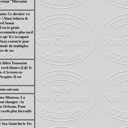
créant "
Marsaint
aint. Ce dernier va
 ! Ainsi
Sehorn
&
ard
Sansu
 est le génie
 reconnaîtra plus tard
ce-
qu"il
s'occupait
-Sea
) voient le jour
tenir de multiples
re de ses
t Allen Toussaint
 rock blancs (
Life Is
o A
Scream
en
Scepter
. Il est
lbum suivant.
simo
Matassa
. La
out changer : la
ew
Orleans
. Pour
ccords plus lucratifs
de
Sea
-Saint fut le
Yes