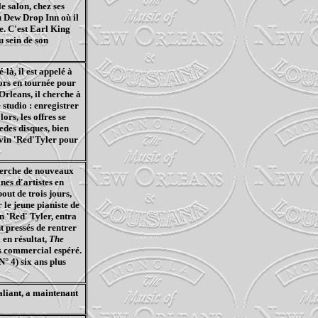
le salon, chez ses
u
Dew
Drop Inn où il
e. C'est Earl King
 sein de son
é-là
, il est appelé à
ors en tournée pour
Orleans
, il cherche à
studio : enregistrer
rs, les offres se
edes
disques, bien
vin '
Red'Tyler
pour
herche de nouveaux
nes d'artistes en
out de trois jours,
 le jeune pianiste de
n '
Red
' Tyler, entra
t pressés de rentrer
 en résultat,
The
s commercial espéré.
N° 4) six ans plus
aliant
, a maintenant