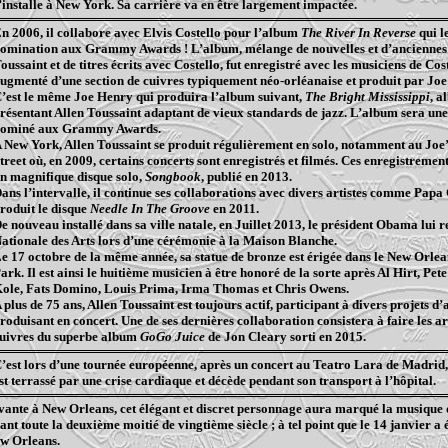
’installe à New York. Sa carrière va en être largement impactée.
n 2006, il collabore avec Elvis Costello pour l’album
The River In Reverse
qui l
omination aux
Grammy
Awards ! L’album, mélange de nouvelles et d’anciennes
oussaint et de titres écrits avec Costello, fut enregistré avec les musiciens de Co
ugmenté d’une section de cuivres typiquement néo-orléanaise et produit par Joe
’est le même Joe Henry qui produira l’album suivant,
The Bright Mississippi
, a
résentant Allen Toussaint adaptant de vieux standards de jazz. L’album sera une
ominé aux
Grammy
Awards.
 New York, Allen Toussaint se produit régulièrement en solo, notamment au
Joe
treet où, en 2009, certains concerts sont enregistrés et filmés. Ces enregistremen
n magnifique disque solo,
Songbook
, publié en 2013.
ans l’intervalle, il continue ses collaborations avec divers artistes comme Papa
roduit le disque
Needle
In The Groove
en 2011.
e nouveau installé dans sa ville natale, en Juillet 2013, le président Obama lui 
ationale des Arts lors d’une cérémonie à la Maison Blanche.
e 17 octobre de la même année, sa statue de bronze est érigée dans le New
Orlea
ark. Il est ainsi le huitième musicien à être honoré de la sorte après Al Hirt, Pet
ole
, Fats Domino, Louis Prima, Irma Thomas et Chris Owens.
 plus de 75 ans, Allen Toussaint est toujours actif, participant à divers projets d’a
roduisant en concert. Une de ses dernières collaboration consistera à faire les 
uivres du superbe album
GoGo
Juice
de Jon
Cleary
sorti en 2015.
’est lors d’une tournée européenne, après un concert au
Teatro
Lara de Madrid, 
st terrassé par une crise cardiaque et décède pendant son transport à l’hôpital.
ivante à New
Orleans
, cet élégant et discret personnage aura marqué la musiqu
ant toute la deuxième moitié de vingtième siècle ; à tel point que le 14 janvier a 
ew
Orleans
.