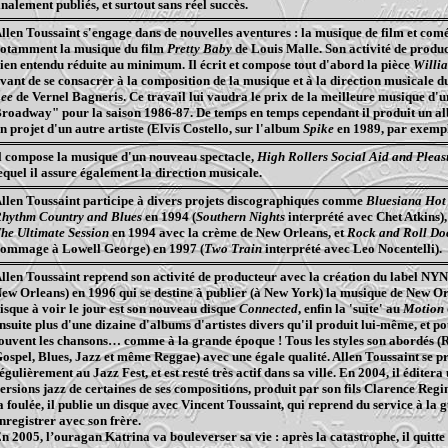
inalement publiés, et surtout sans réel succès.
llen Toussaint s'engage dans de nouvelles aventures : la musique de film et coméd
otamment la musique du film
Pretty
Baby
de Louis Malle. Son activité de produc
ien entendu réduite au minimum. Il écrit et compose tout d'abord la pièce
Willi
vant de se consacrer à la composition de la musique et à la direction musicale d
ee
de
Vernel
Bagneris
. Ce travail lui vaudra le prix de la meilleure musique d'u
roadway" pour la saison 1986-87. De temps en temps cependant il produit un al
n projet d'un autre artiste (Elvis Costello, sur l'album
Spike
en 1989, par exempl
l compose la musique d'un nouveau spectacle,
High Rollers Social
Aid
and
Pleas
equel il assure également la direction musicale.
llen Toussaint participe à divers projets discographiques comme
Bluesiana
Hot
hythm
Country and Blues
en 1994 (
Southern
Nights
interprété avec
Chet
Atkins)
The
Ultimate
Session
en 1994 avec la crème de New
Orleans
, et
Rock and Roll
Do
ommage à Lowell George) en 1997 (
Two
Train
interprété avec Leo
Nocentelli
).
llen Toussaint reprend son activité de producteur avec la création du label NY
New
Orleans
) en 1996 qui se destine à publier (à New York) la musique de New
Or
isque à voir le jour est son nouveau disque
Connected
, enfin la 'suite' au
Motion
nsuite plus d'une dizaine d'albums d'artistes divers qu'il produit lui-même, et pou
ouvent les chansons… comme à la grande époque ! Tous les styles son abordés (
R
ospel, Blues, Jazz et même Reggae) avec une égale qualité. Allen Toussaint se p
égulièrement au Jazz
Fest
, et est resté très actif dans sa ville. En 2004, il éditer
ersions jazz de certaines de ses compositions, produit par son fils Clarence Reg
a foulée, il publie un disque avec Vincent Toussaint, qui reprend du service à la 
nregistrer avec son frère.
n 2005, l’ouragan Katrina va bouleverser sa vie : après la catastrophe, il quitt