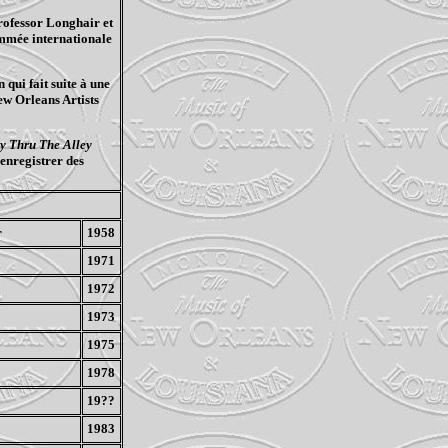
Professor
Longhair
et
ommée internationale
 qui fait suite à une
New
Orleans
Artists
ly
Thru
The
Alley
'enregistrer des
r
1958
1971
1972
1973
1975
1978
19??
1983