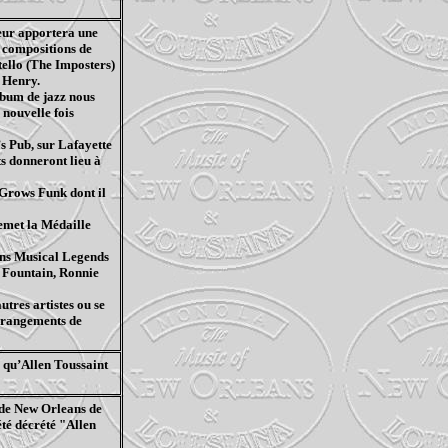
eur apportera une
 compositions de
stello (The
Imposters
)
 Henry.
lbum de jazz nous
 nouvelle fois
’s
Pub, sur Lafayette
ts donneront lieu à
Grows
Funk dont il
remet la Médaille
ns
Musical Legends
e
Fountain
, Ronnie
utres artistes ou se
arrangements de
qu’Allen Toussaint
e de New
Orleans
de
été décrété "Allen