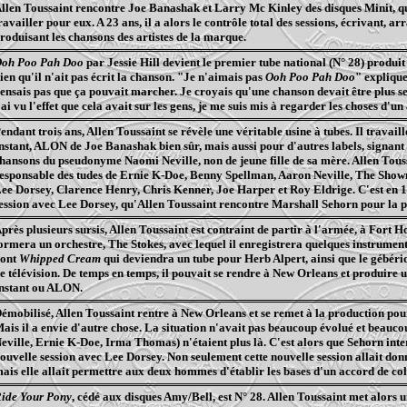
llen Toussaint rencontre Joe
Banashak
et Larry Mc
Kinley
des disques
Minit
, q
ravailler pour eux. A 23 ans, il a alors le contrôle total des sessions, écrivant, a
roduisant les chansons des artistes de la marque.
Ooh
Poo
Pah
Doo
par Jessie Hill devient le premier tube national (N° 28) produit
ien qu'il n'ait pas écrit la chanson. "Je n'aimais pas
Ooh
Poo
Pah
Doo
" explique
ensais pas que ça pouvait marcher. Je croyais qu'une chanson devait être plus 
'ai vu l'effet que cela avait sur les gens, je me suis mis à regarder les choses d'un
endant trois ans, Allen Toussaint se révèle une véritable usine à tubes. Il travail
nstant, ALON de Joe
Banashak
bien sûr, mais aussi pour d'autres labels, signant
hansons du pseudonyme Naomi Neville, non de jeune fille de sa mère. Allen Tous
esponsable des
tudes
de Ernie
K-Doe
, Benny
Spellman
, Aaron Neville, The
Show
Lee
Dorsey
, Clarence Henry, Chris Kenner, Joe Harper et Roy
Eldrige
. C'est en 
ession avec Lee
Dorsey
, qu'Allen Toussaint rencontre Marshall
Sehorn
pour la p
près plusieurs sursis, Allen Toussaint est contraint de partir à l'armée, à Fort H
ormera un orchestre, The Stokes, avec lequel il enregistrera quelques instrume
ont
Whipped
Cream
qui deviendra un tube pour
Herb
Alpert
, ainsi que le
gébéri
e télévision. De temps en temps, il pouvait se rendre à New
Orleans
et produire u
nstant ou ALON.
émobilisé, Allen Toussaint rentre à New
Orleans
et se remet à la production po
ais il a envie d'autre chose. La situation n'avait pas beaucoup évolué et beauco
eville, Ernie
K-Doe
, Irma Thomas) n'étaient plus là. C'est alors que
Sehorn
inte
ouvelle session avec Lee
Dorsey
. Non seulement cette nouvelle session allait do
ais elle allait permettre aux deux hommes d'établir les bases d'un accord de co
Ride
Your
Pony
, cédé aux disques Amy/Bell, est N° 28. Allen Toussaint met alors 