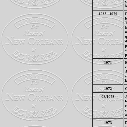
c
M
1965 - 1970
D
l
T
E
m
q
d
p
s
p
1971
E
r
A
s
l
1972
C
08/1973
J
f
c
r
a
1973
D