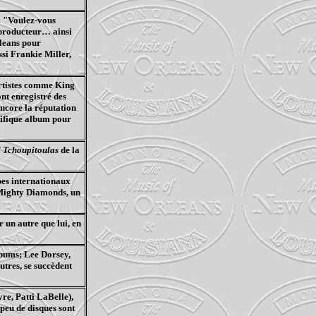
x "Voulez-vous
 producteur… ainsi
leans
pour
ssi Frankie Miller,
 artistes comme King
nt enregistré des
encore la réputation
ifique album pour
d
Tchoupitoulas
de la
bes internationaux
 Mighty
Diamonds
, un
r un autre que lui, en
albums; Lee
Dorsey
,
utres, se succèdent
vre
, Patti
LaBelle
),
peu de disques sont