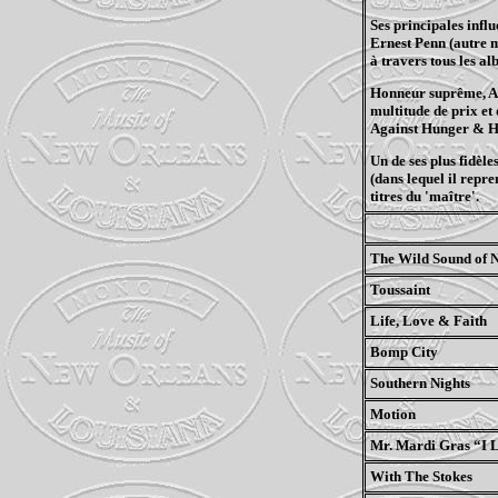
Ses principales influ
Ernest Penn (autre m
à travers tous les al
Honneur suprême, All
multitude de prix et
Against
Hunger
&
H
Un de ses plus fidèl
(dans lequel il repr
titres du 'maître'.
The Wild Sound of 
Toussaint
Life, Love & Faith
Bomp
City
Southern Nights
Motion
Mr. Mardi Gras “I L
With The Stokes