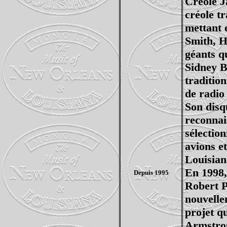
Creole J
créole t
mettant 
Smith, H
géants q
Sidney B
traditio
de radio
Son dis
reconnai
sélectio
avions e
Louisian
En 1998,
Depuis 1995
Robert P
nouvelle
projet q
Armstron