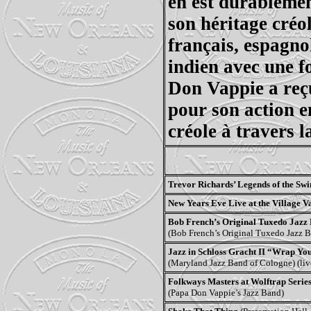
en est durableme
son héritage créol
français, espagnol
indien avec une f
Don Vappie a reç
pour son action e
créole à travers l
Trevor Richards’ Legends of the Sw
New Years Eve Live at the Village 
Bob French’s Original Tuxedo Jazz
(Bob French’s Original Tuxedo Jazz 
Jazz in Schloss Gracht II “Wrap You
(Maryland Jazz Band of Cologne) (liv
Folkways Masters at Wolftrap Series,
(Papa Don Vappie’s Jazz Band)