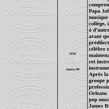
comprena
Papa Joh
musique 
collège, 
à d’autre
avant qu
prédilect
célèbre 
1956
maintenan
cet inst
-
instrume
Années 80
Après la
groupe p
professi
Orleans 
pop musi
James Br