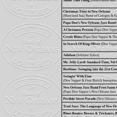
Shake That Thing
(Preservation Hall
Christmas Time in New Orleans
(Maryland Jazz Band of Cologne & Ern
Papa Don’s New Orleans Jazz Band
A Christmas Present
(Papa Don Vappi
Creole Blues
(Papa Don Vappie & The 
In Search Of King Oliver
(Don Vappi
Jubilant
(Jubilant Sykes)
Mr. Jelly Lord: Standard Time, Vol 
Reeltime: Swinging into the 21st Cen
Swingin’ With Finn
(Don Vappie & Finn Burich Internati
New Orleans Jazz Band Fron Santa 
(Papa Don Vappie’s New Orleans Jazz
Perdido Street Parade
(New Orleans A
Trad Jazz: The Language of New Or
Blues Routes: Heroes & Tricksters,