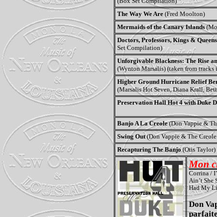
(Box Set Compilation)
The Way We Are
(Fred Moolton)
Mermaids of the Canary Islands
(Mo
Doctors, Professors, Kings & Queen
Set Compilation)
Unforgivable Blackness: The Rise an
(Wynton Marsalis) (taken from tracks 
Higher Ground Hurricane Relief Ben
(Marsalis Hot Seven, Diana Krall, Bet
Preservation Hall Hot 4 with Duke 
Banjo A La Creole
(Don Vappie & The
Swing Out
(Don Vappie & The Creole 
Recapturing The Banjo
(Otis Taylor)
Mon c
Corrina / 
Ain’t She 
Had My Li
Don Vapp
parfait