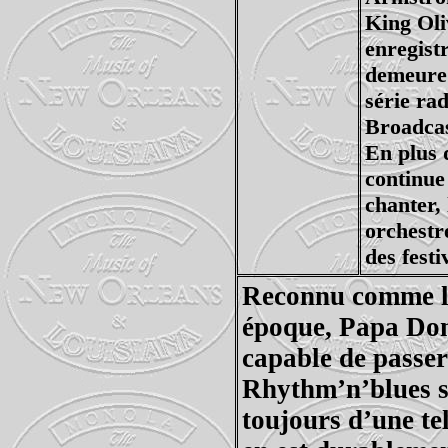
King Oli
enregist
demeure 
série ra
Broadcas
En plus 
continue
chanter,
orchestr
des festi
Reconnu comme le
époque, Papa Don
capable de passer
Rhythm’n’blues s
toujours d’une te