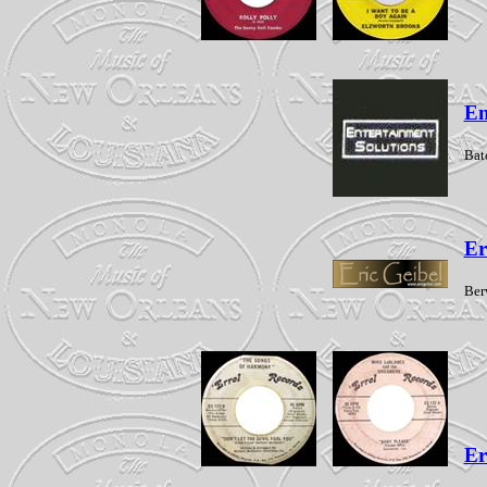
En
Bat
Er
Ber
Er