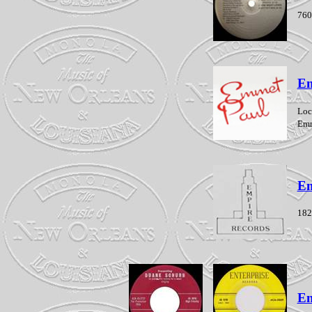
760
Em
Loc
Emm
Em
182
En