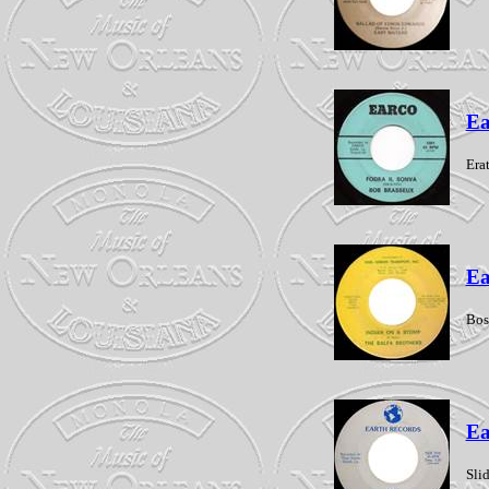
Ea
Era
Ea
Bos
Ea
Slid