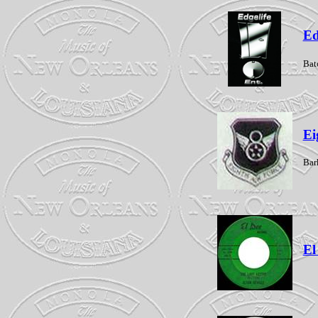
Ed
Bat
Ei
Bar
El