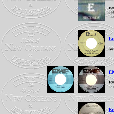
199
314
Ced
E
Arc
E
100
Ed 
Em