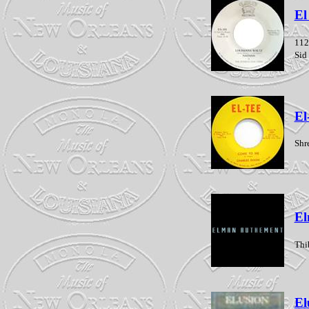
El
112
Sid
El
Shr
El
Thi
El