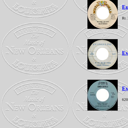
Eu
Rt.
Ev
Ev
620 