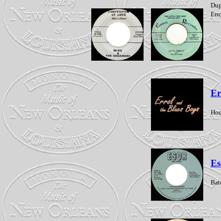
Dup
Err
Er
Ho
Es
Bat